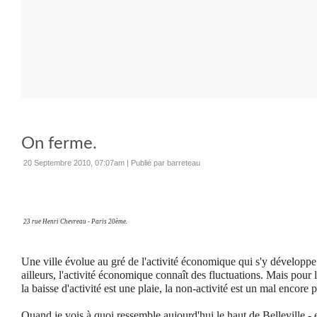
On ferme.
20 Septembre 2010, 07:07am
|
Publié par barreteau
23 rue Henri Chevreau - Paris 20ème.
Une ville évolue au gré de l'activité économique qui s'y développ
ailleurs, l'activité économique connaît des fluctuations. Mais pour 
la baisse d'activité est une plaie, la non-activité est un mal encore 
Quand je vois à quoi ressemble aujourd'hui le haut de Belleville -