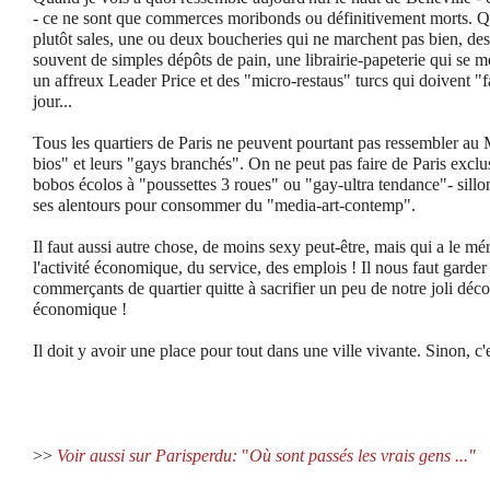
- ce ne sont que commerces moribonds ou définitivement morts. Qu
plutôt sales, une ou deux boucheries qui ne marchent pas bien, de
souvent de simples dépôts de pain, une librairie-papeterie qui se me
un affreux Leader Price et des "micro-restaus" turcs qui doivent "f
jour...
Tous les quartiers de Paris ne peuvent pourtant pas ressembler au 
bios" et leurs "gays branchés". On ne peut pas faire de Paris exc
bobos écolos à "poussettes 3 roues" ou "gay-ultra tendance"- sillo
ses alentours pour consommer du "media-art-contemp".
Il faut aussi autre chose, de moins sexy peut-être, mais qui a le méri
l'activité économique, du service, des emplois ! Il nous faut garder 
commerçants de quartier quitte à sacrifier un peu de notre joli décor 
économique !
Il doit y avoir une place pour tout dans une ville vivante. Sinon, c'
>>
Voir aussi sur Parisperdu:
"
Où sont passés les vrais gens ..."