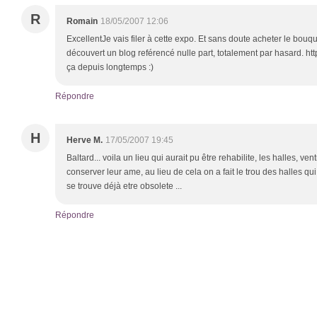
R
Romain
18/05/2007 12:06
ExcellentJe vais filer à cette expo. Et sans doute acheter le bouqui
découvert un blog reférencé nulle part, totalement par hasard. htt
ça depuis longtemps :)
Répondre
H
Herve M.
17/05/2007 19:45
Baltard... voila un lieu qui aurait pu être rehabilite, les halles, ve
conserver leur ame, au lieu de cela on a fait le trou des halles qu
se trouve déjà etre obsolete ...
Répondre