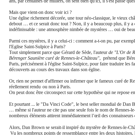
ans, par centaines de milliers, on sent bien qu'ici, il s'est passé qu
Mais que vient-on donc voir ici ?
Une église richement décorée, une tour néo-classique, le vieux ch
debout … et ce serait donc tout ?
Non, il y a beaucoup plus, il y a
indéfinissable : une atmosphère nimbée de mystères … oui de bea
Parmi ces mystères, il y a celui-ci : comment a-t-on pu, par exempl
l'Eglise Saint-Sulpice à Paris?
Tout simplement parce que Gérard de Sède, l'auteur
de "L'Or de Re
Bérenger Saunière curé de Rennes-le-Château"
, prétend que Bére
Paris, précisément à l'église Saint-Sulpice, pour faire traduire les 
découverts au cours des travaux dans son église.
Or, rien ne permet d'affirmer ou infirmer que le fameux curé de Re
réellement rendu
ou non à Paris.
On peut donc être circonspect sur cette hypothèse qui ne repose en e
Et pourtant ... le "Da Vinci Code", le best seller mondial de Dan 
… même si l'auteur ne cite pas une seule fois le nom de Rennes-l
nombreux éléments attirent immédiatement l’œil des connaisseurs de
Alors, Dan Brown se serait-il inspiré du mystère de Rennes-le-Ch
Vu les nombreux points de ressemblance entre les deux histoires, l