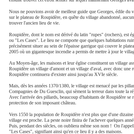
Nous ne pouvions avoir de meilleur guide que Georges, édile du vi
sur le plateau de Roupidère, en quête du village abandonné, aucun
trouver l'ancien lieu de vie.
Roupidère, dont le nom est dérivé du latin "rupes" (rochers), est
ou "Les Cases". Le lieu ne comporte que quelques habitations ruin
précisément situer au sein de l'épaisse garrigue qui couvre le plate
2005 où un gigantesque incendie a permis de mettre à jour le villa
Au Moyen-âge, les maisons et leur église constituent un village ass
Roupidère un village d'amont et un village d'aval, avec donc une r
Roupidère continuera d'exister ainsi jusqu'au XVIe siècle.
Mais, dès les années 1370/1380, le village est menacé par les pilla
Compagnies de Du Guesclin, qui sèment la terreur dans toute la ré
Avec l'arrivée des pillards, beaucoup d'habitants de Roupidère se r
protection de son imposant château.
Vers 1550 la population de Roupidère n'est plus que d'une dizaine
village est proche. La peste noire finira de l'achever quelques anné
Puis, pendant des siècles, on oubliera même son nom ! On l'appel
"Les Cases", signifiant ainsi qu'en ce lieu il y a des maisons.