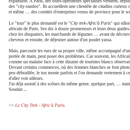
expansion. A Paris, des tours-opérateurs spécialisés vendent, depui
des "city-randos". Ils accueillent une clientèle de citadins curieu
et même … des comités d'entreprises venus de province pour le w
Le "tour" le plus demandé est le "
City trek-Afric'à Paris
" qui sillo
africain de Paris. Ses dix à douze promeneurs et leurs deux guide
chez les disquaires, les marchands de légumes … avant de découvr
cheveux et ensuite, de déjeuner autour d'un poulet yassa.
Mais, parcourir les rues de sa propre ville, même accompagné d'un 
portée de main, peut poser des problèmes. Car souvent, les Africai
comme un malaise face à cette dizaine de touristes blancs observan
Devant certains commerces, où des femmes blanches se font photo
peu débraillée, le ton monte parfois et l'on demande vertement à c
d'aller voir ailleurs.
J'ai déjà assisté à des scènes du même genre, quelque part, … mais
Soudan ...
>>
Le City Trek - Afric'à Paris.