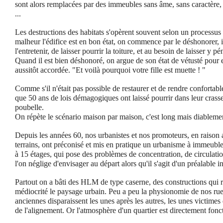
sont alors remplacées par des immeubles sans âme, sans caractère,
...
Les destructions des habitats s'opèrent souvent selon un processus 
malheur l'édifice est en bon état, on commence par le déshonorer, il
l'entretenir, de laisser pourrir la toiture, et au besoin de laisser y p
Quand il est bien déshonoré, on argue de son état de vétusté pour e
aussitôt accordée. "Et voilà pourquoi votre fille est muette ! "
Comme s'il n'était pas possible de restaurer et de rendre confortab
que 50 ans de lois démagogiques ont laissé pourrir dans leur crasse
poubelle.
On répète le scénario maison par maison, c'est long mais diablemen
Depuis les années 60, nos urbanistes et nos promoteurs, en raison a
terrains, ont préconisé et mis en pratique un urbanisme à immeuble
à 15 étages, qui pose des problèmes de concentration, de circulati
l'on néglige d'envisager au départ alors qu'il s'agit d'un préalable 
Partout on a bâti des HLM de type caserne, des constructions qui 
médiocrité le paysage urbain.
Peu a peu la physionomie de nos rue
anciennes disparaissent les unes après les autres, les unes victimes 
de l'alignement. Or l'atmosphère d'un quartier est directement fonct