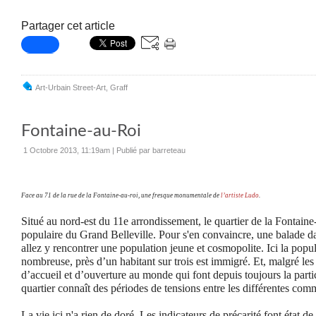
Partager cet article
Art-Urbain Street-Art
,
Graff
Fontaine-au-Roi
1 Octobre 2013, 11:19am
|
Publié par barreteau
Face au 71 de la rue de la Fontaine-au-roi, une fresque monumentale de
l’artiste Ludo
.
Situé au nord-est du 11e arrondissement, le quartier de la Fontaine-
populaire du Grand Belleville. Pour s'en convaincre, une balade dan
allez y rencontrer une population jeune et cosmopolite. Ici la popul
nombreuse, près d’un habitant sur trois est immigré. Et, malgré les
d’accueil et d’ouverture au monde qui font depuis toujours la partic
quartier connaît des périodes de tensions entre les différentes co
La vie ici n'a rien de doré. Les indicateurs de précarité font état d