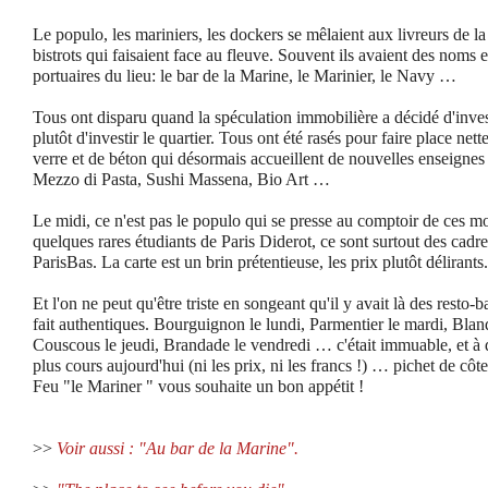
Le populo, les mariniers, les dockers se mêlaient aux livreurs de
bistrots qui faisaient face au fleuve. Souvent ils avaient des noms e
portuaires du lieu: le bar de la Marine, le Marinier, le Navy …
Tous ont disparu quand la spéculation immobilière a décidé d'invest
plutôt d'investir le quartier. Tous ont été rasés pour faire place ne
verre et de béton qui désormais accueillent de nouvelles enseignes 
Mezzo di Pasta, Sushi Massena, Bio Art …
Le midi, ce n'est pas le populo qui se presse au comptoir de ces mo
quelques rares étudiants de Paris Diderot, ce sont surtout des cad
ParisBas. La carte est un brin prétentieuse, les prix plutôt délirants.
Et l'on ne peut qu'être triste en songeant qu'il y avait là des resto-
fait authentiques. Bourguignon le lundi, Parmentier le mardi, Blan
Couscous le jeudi, Brandade le vendredi … c'était immuable, et à d
plus cours aujourd'hui (ni les prix, ni les francs !) … pichet de 
Feu "le Mariner " vous souhaite un bon appétit !
>>
Voir aussi : "Au bar de la Marine".