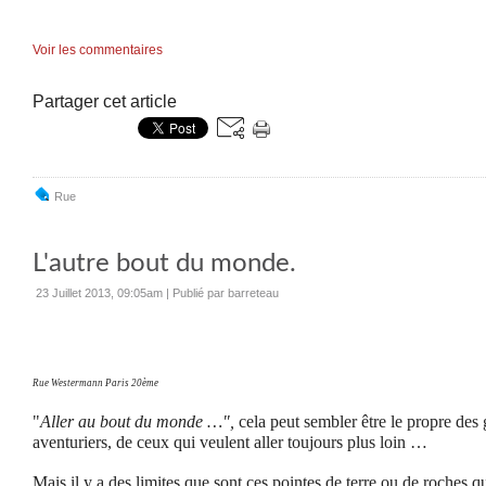
Voir les commentaires
Partager cet article
Rue
L'autre bout du monde.
23 Juillet 2013, 09:05am
|
Publié par barreteau
Rue Westermann Paris 20ème
"
Aller au bout du monde …",
cela peut sembler être le propre des
aventuriers, de ceux qui veulent aller toujours plus loin …
Mais il y a des limites que sont ces pointes de terre ou de roches q