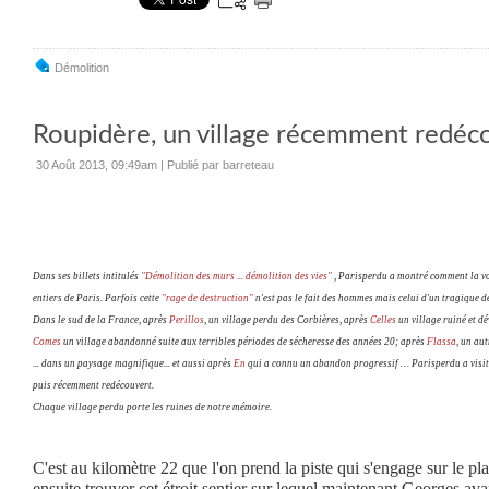
Démolition
Roupidère, un village récemment redéc
30 Août 2013, 09:49am
|
Publié par barreteau
Dans ses billets intitulés
"Démolition des murs ... démolition des vies"
, Parisperdu a montré comment la vol
entiers de Paris. Parfois cette
"rage de destruction"
n'est pas le fait des hommes mais celui d'un tragique de
Dans le sud de la France, après
Perillos
, un village perdu des Corbières, après
Celles
un village ruiné et d
Comes
un village abandonné suite aux terribles périodes de sécheresse des années 20; après
Flassa
, un au
... dans un paysage magnifique... et aussi après
En
qui a connu un abandon progressif … Parisperdu a visité
puis récemment redécouvert.
Chaque village perdu porte les ruines de notre mémoire.
C'est au kilomètre 22 que l'on prend la piste qui s'engage sur le pla
ensuite trouver cet étroit sentier sur lequel maintenant Georges av