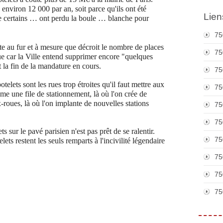
 environ 12 000 par an, soit parce qu'ils ont été
Lien
 certains … ont perdu la boule … blanche pour
75
 au fur et à mesure que décroit le nombre de places
75
ue car la Ville entend supprimer encore "quelques
 la fin de la mandature en cours.
75
lets sont les rues trop étroites qu'il faut mettre aux
75
me une file de stationnement, là où l'on crée de
-roues, là où l'on implante de nouvelles stations
75
75
s sur le pavé parisien n'est pas prêt de se ralentir.
75
elets restent les seuls remparts à l'incivilité légendaire
75
75
75