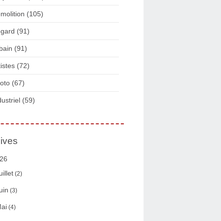
molition
(105)
gard
(91)
bain
(91)
tistes
(72)
oto
(67)
dustriel
(59)
ives
26
uillet
(2)
uin
(3)
ai
(4)