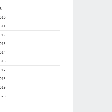
s
010
011
012
013
014
015
017
018
019
020