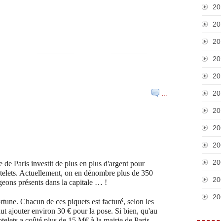
20
20
20
20
20
20
…
20
20
20
20
e de Paris investit de plus en plus d'argent pour
otelets. Actuellement, on en dénombre plus de 350
20
geons présents dans la capitale … !
20
ortune. Chacun de ces piquets est facturé, selon les
aut ajouter environ 30 € pour la pose. Si bien, qu'au
otelets a coûté plus de 15 M€ à la mairie de Paris.