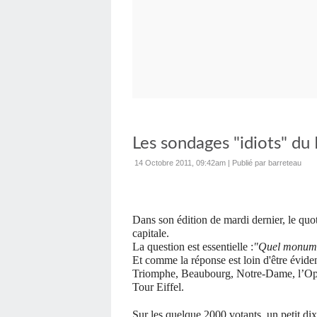
Les sondages "idiots" du 
14 Octobre 2011, 09:42am
|
Publié par barreteau
Dans son édition de mardi dernier, le qu
capitale.
La question est essentielle :
"Quel monumen
Et comme la réponse est loin d'être éviden
Triomphe, Beaubourg, Notre-Dame, l’Op
Tour Eiffel.
Sur les quelque 2000 votants, un petit d