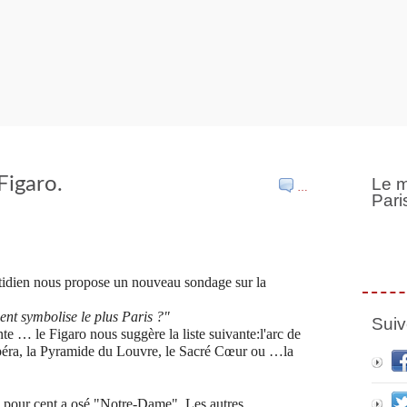
Figaro.
Le m
…
Pari
otidien nous propose un nouveau sondage sur la
t symbolise le plus Paris ?"
Suiv
te … le Figaro nous suggère la liste suivante:l
'arc de
éra, la Pyramide du Louvre, le Sacré Cœur ou …la
ix pour cent a osé "Notre-Dame". Les autres