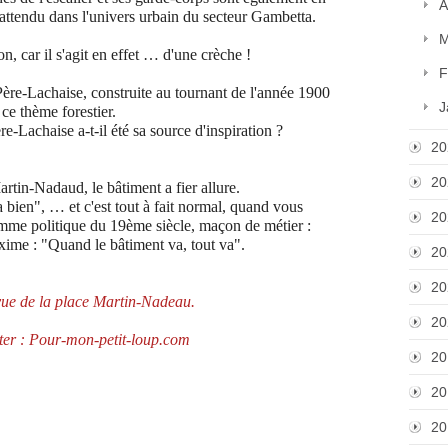
A
inattendu dans l'univers urbain du secteur Gambetta.
M
n, car il s'agit en effet … d'une crèche !
F
ère-Lachaise, construite au tournant de l'année 1900
J
 ce thème forestier.
-Lachaise a-t-il été sa source d'inspiration ?
20
20
artin-Nadaud, le bâtiment a fier allure.
bien", … et c'est tout à fait normal, quand vous
20
mme politique du 19ème siècle, maçon de métier :
xime : "Quand le bâtiment va, tout va".
20
20
vue de la place Martin-Nadeau.
20
ter : Pour-mon-petit-loup.com
20
20
20