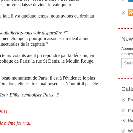
s, on vous laisse deviner le vainqueur …
u fait, il y a quelque temps, nous avions eu droit au
ouhaiteriez-vous voir disparaître ?"
News
 bien étrange... pourquoi associer un idéal à une
tecturales de la capitale ?
Abonne
article
cteurs-votants aient pu répondre par la dérision, en
ique de Paris: la rue St Denis, le Moulin Rouge,
Email
us beau monument de Paris, il est à l'évidence le plus
 Ou alors, elle est très mal posée …
N'aurait-il pas été
Caté
ur Eiffel, symboliser Paris" ?
Pa
Ph
2011.
R
le même journal.
Wi