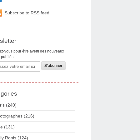
Subscribe to RSS feed
letter
z-vous pour être averti des nouveaux
s publiés.
gories
ris
(240)
otographes
(216)
ue
(131)
lly Ronis
(124)