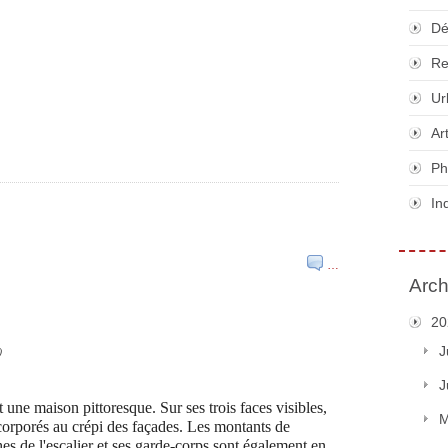
Dé
Re
Ur
Ar
Ph
In
…
Arch
20
J
)
J
une maison pittoresque. Sur ses trois faces visibles,
M
orporés au crépi des façades. Les montants de
ches de l'escalier et ses garde-corps sont également en