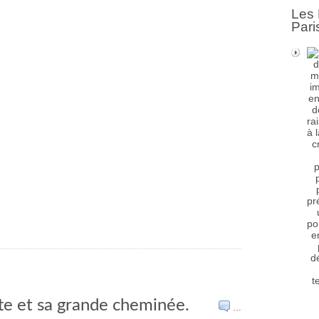
Les 
Pari
tte et sa grande cheminée.
…