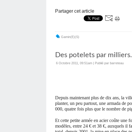
Partager cet article
Gamin(e)(s)
Des potelets par milliers.
6 Octobre 2011, 09:51am
|
Publié par barreteau
Depuis maintenant plus de dix ans, la vill
planter, un peu partout, une armada de p
000, quatre fois plus que le nombre de pi
Et cette petite armée en acier coûte une f
modèles, entre 24 € et 38 €, auxquels il f
total, depuis 2001, la mise en place des p