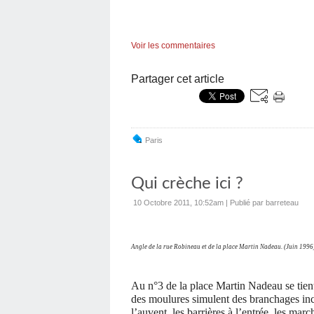
Voir les commentaires
Partager cet article
Paris
Qui crèche ici ?
10 Octobre 2011, 10:52am
|
Publié par barreteau
Angle de la rue Robineau et de la place Martin Nadeau. (Juin 1996
Au n°3 de la place Martin Nadeau se tient 
des moulures simulent des branchages inc
l’auvent, les barrières à l’entrée, les mar