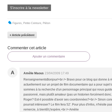
S'inscrire à la newsletter
Figures
,
Petite-Ceinture
,
Piéton
« Article précédent
Commenter cet article
Ajouter un commentaire
A
Amélie Maous
23/04/2009 17:49
RenseignementsBonjour!<br /> Bravo pour ce blog qui donne à rêve
actuellement sur un projet de film documentaire qui a pour sujet l
sommes à la recherche d'un personnage principal qui nous guiderai
passionné, mais plutôt amateur (pas un historien forcément donc
Roger? Est-il possible d'avoir ses coordonnées?<br /> Sinon conn
pourrait intéresser? Le film fera 52'. Pour plus d'infos, n'hésite pa
remercie, à bientôt j'espère,<br /> Amélie