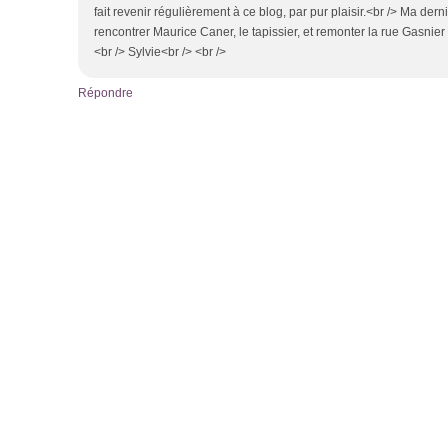
fait revenir régulièrement à ce blog, par pur plaisir.<br /> Ma derniè
rencontrer Maurice Caner, le tapissier, et remonter la rue Gasnier
<br /> Sylvie<br /> <br />
Répondre