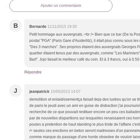
Ajouter un commentaire
B
Bernardo
11/11/2015 19:30
Petit hommage aux auvergnats..<br /> Bien que ce bar (De la Poste)
postal "PGA" (Paris Gare d'Austerlitz), il était plus connu sous le
"Des 3 marches". Ses proprios étaient des auvergnats Georges Fri
quartier étaient tenus par des auvergnats, comme "Les Mariniers"
Bart". Jojo faisait le meilleur café du coin. Et à 3 francs, oui à 0.50
Répondre
J
jeanpatrick
15/05/2013 14:07
demolition et enlaidissementça faisait deja des lustres qu'on se tr
de paris le jeudi avec un ami en guise de distraction j'ai poursuivit
recherche de ce que pouvait restituer encore un peu ces ballade
par de nouvelles disparitions sur lesquelles renaissaient ces ho
poules a pretention de haut standing le plus triste de l'affaire c'e
/> seules ces erections en beton seront maitresses d'un panorama
comme marque du passage d'une horde obsedee de vouloir laiss