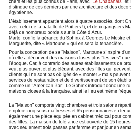
chers et les plus connus de Paris, avec
"Le Chabanais"
et 
distingue de ces derniers par une architecture et des décors
égyptienne.
L’établissement appartient alors à quatre associés, dont Cha
avec celui de la bataille de Poitiers !), et deux gangsters Ma
déjà de nombreux bordels sur la Côte d’Azur.
Martel confie la gérance du Sphinx à Georges Le Mestre e
Marguerite, dite « Martoune » qui en sera la tenancière.
Pour la conception de sa "Maison", Martoune s'inspire d'u
où elle a découvert des maisons closes plus "festives" que 
l'époque. Car, à contrario des autres établissements de pros
veut plus ouvert et plus élégant, avec des filles qui peuvent
clients qui ne sont pas obligés de « monter » mais peuvent
services de restauration et de divertissement de son établis
comme un "American Bar". Le Sphinx introduit donc une rup
maisons closes à la française, ainsi le lieu est même fréqu
La "Maison" comporte vingt chambres et trois salons réparti
emploie cinq sous-maîtresses et 65 pensionnaires en tenue 
également une pièce équipée en cabinet médical pour contr
des filles. La maison de tolérance est ouverte de 15 heures
avec seulement trois passes par femme et par jour en sem