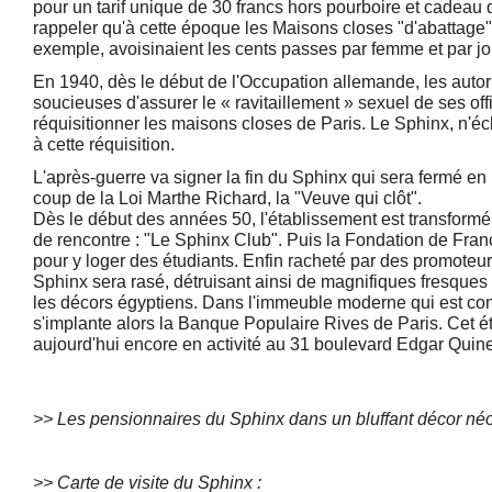
pour un tarif unique de 30 francs hors pourboire et cadeau de 
rappeler qu'à cette époque les Maisons closes "d'abattage"
exemple, avoisinaient les cents passes par femme et par jou
En 1940, dès le début de l'Occupation allemande, les autor
soucieuses d'assurer le « ravitaillement » sexuel de ses off
réquisitionner les maisons closes de Paris. Le Sphinx, n
à cette réquisition.
L'après-guerre va signer la fin du Sphinx qui sera fermé en
coup de la Loi Marthe Richard, la "Veuve qui clôt".
Dès le début des années 50, l'établissement est transformé 
de rencontre : "Le Sphinx Club". Puis la Fondation de Fran
pour y loger des étudiants. Enfin racheté par des promoteu
Sphinx sera rasé, détruisant ainsi de magnifiques fresqu
les décors égyptiens. Dans l'immeuble moderne qui est cons
s'implante alors la Banque Populaire Rives de Paris. Cet é
aujourd'hui encore en activité au 31 boulevard Edgar Quine
>>
Les pensionnaires du Sphinx dans un bluffant décor néo
>> Carte de visite du Sphinx :