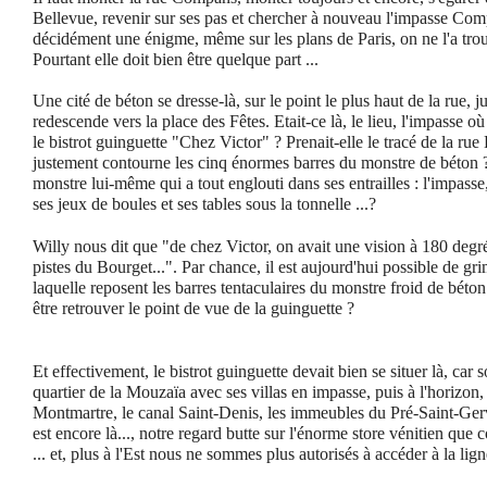
Bellevue, revenir sur ses pas et chercher à nouveau l'impasse Com
décidément une énigme, même sur les plans de Paris, on ne l'a trou
Pourtant elle doit bien être quelque part ...
Une cité de béton se dresse-là, sur le point le plus haut de la rue, j
redescende vers la place des Fêtes. Etait-ce là, le lieu, l'impasse 
le bistrot guinguette "Chez Victor" ? Prenait-elle le tracé de la ru
justement contourne les cinq énormes barres du monstre de béton ?
monstre lui-même qui a tout englouti dans ses entrailles : l'impasse
ses jeux de boules et ses tables sous la tonnelle ...?
Willy nous dit que "de chez Victor, on avait une vision à 180 degr
pistes du Bourget...". Par chance, il est aujourd'hui possible de gr
laquelle reposent les barres tentaculaires du monstre froid de béto
être retrouver le point de vue de la guinguette ?
Et effectivement, le bistrot guinguette devait bien se situer là, car s
quartier de la Mouzaïa avec ses villas en impasse, puis à l'horizon, de
Montmartre, le canal Saint-Denis, les immeubles du Pré-Saint-Gerv
est encore là..., notre regard butte sur l'énorme store vénitien que 
... et, plus à l'Est nous ne sommes plus autorisés à accéder à la lig