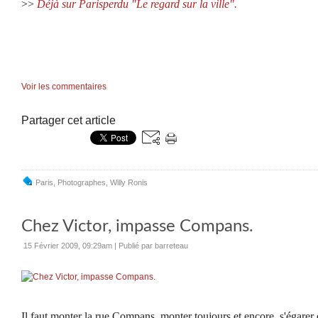
>>
Déjà sur Parisperdu "Le regard sur la ville".
Voir les commentaires
Partager cet article
Paris
,
Photographes
,
Willy Ronis
Chez Victor, impasse Compans.
15 Février 2009, 09:29am
|
Publié par barreteau
Il faut monter la rue Compans, monter toujours et encore, s'égarer 