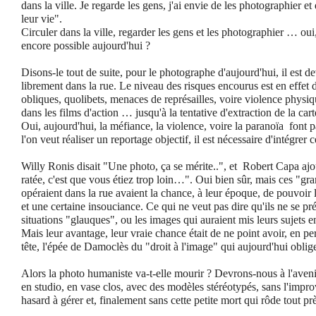
dans la ville. Je regarde les gens, j'ai envie de les photographier et
leur vie".
Circuler dans la ville, regarder les gens et les photographier … ou
encore possible aujourd'hui ?
Disons-le tout de suite, pour le photographe d'aujourd'hui, il est de
librement dans la rue. Le niveau des risques encourus est en effet 
obliques, quolibets, menaces de représailles, voire violence physi
dans les films d'action … jusqu'à la tentative d'extraction de la ca
Oui, aujourd'hui, la méfiance, la violence, voire la paranoïa font par
l'on veut réaliser un reportage objectif, il est nécessaire d'intégre
Willy Ronis disait "Une photo, ça se mérite..", et Robert Capa ajou
ratée, c'est que vous étiez trop loin…". Oui bien sûr, mais ces "g
opéraient dans la rue avaient la chance, à leur époque, de pouvoir le
et une certaine insouciance. Ce qui ne veut pas dire qu'ils ne se pr
situations "glauques", ou les images qui auraient mis leurs sujets 
Mais leur avantage, leur vraie chance était de ne point avoir, en p
tête, l'épée de Damoclès du "droit à l'image" qui aujourd'hui obl
Alors la photo humaniste va-t-elle mourir ? Devrons-nous à l'avenir
en studio, en vase clos, avec des modèles stéréotypés, sans l'impro
hasard à gérer et, finalement sans cette petite mort qui rôde tout p