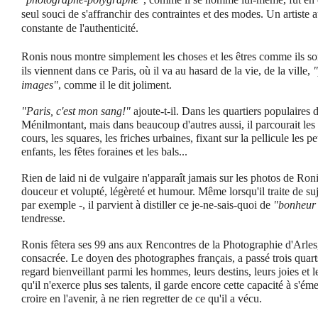
seul souci de s'affranchir des contraintes et des modes. Un artiste
constante de l'authenticité.
Ronis nous montre simplement les choses et les êtres comme ils s
ils viennent dans ce Paris, où il va au hasard de la vie, de la ville,
"
images"
, comme il le dit joliment.
"Paris, c'est mon sang!"
ajoute-t-il.
Dans les quartiers populaires d
Ménilmontant, mais dans beaucoup d'autres aussi, il parcourait les ru
cours, les squares, les friches urbaines, fixant sur la pellicule les pe
enfants, les fêtes foraines et les bals...
Rien de laid ni de vulgaire n'apparaît jamais sur les photos de Ronis
douceur et volupté, légèreté et humour. Même lorsqu'il traite de suje
par exemple -, il parvient à distiller ce je-ne-sais-quoi de
"bonheur 
tendresse.
Ronis fêtera ses 99 ans aux Rencontres de la Photographie d'Arles,
consacrée. Le doyen des photographes français, a passé trois quart
regard bienveillant parmi les hommes, leurs destins, leurs joies et 
qu'il n'exerce plus ses talents, il garde encore cette capacité à s'ém
croire en l'avenir, à ne rien regretter de ce qu'il a vécu.