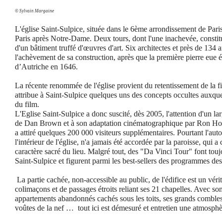
© Sylvain Margaine
L'église Saint-Sulpice, située dans le 6ème arrondissement de Paris,
Paris après Notre-Dame. Deux tours, dont l'une inachevée, constitu
d'un bâtiment truffé d'œuvres d'art. Six architectes et près de 134 a
l'achèvement de sa construction, après que la première pierre eue 
d’Autriche en 1646.
La récente renommée de l'église provient du retentissement de la 
attribue à Saint-Sulpice quelques uns des concepts occultes auxque
du film.
L'Eglise Saint-Sulpice a donc suscité, dès 2005, l'attention d'un l
de Dan Brown et à son adaptation cinématographique par Ron Howa
a attiré quelques 200 000 visiteurs supplémentaires. Pourtant l'auto
l'intérieur de l'église, n'a jamais été accordée par la paroisse, qui a
caractère sacré du lieu. Malgré tout, des "Da Vinci Tour" font tou
Saint-Sulpice et figurent parmi les best-sellers des programmes des
La partie cachée, non-accessible au public, de l'édifice est un véri
colimaçons et de passages étroits reliant ses 21 chapelles. Avec son
appartements abandonnés cachés sous les toits, ses grands combles
voûtes de la nef …
tout ici est démesuré et entretien une atmosph