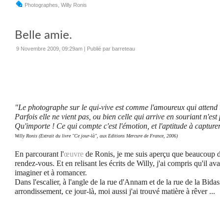
Photographes
,
Willy Ronis
Belle amie.
9 Novembre 2009, 09:29am
|
Publié par barreteau
"Le photographe sur le qui-vive est comme l'amoureux qui attend 
Parfois elle ne vient pas, ou bien celle qui arrive en souriant n'est p
Qu'importe ! Ce qui compte c'est l'émotion, et l'aptitude à captur
Willy Ronis (Extrait du livre "Ce jour-là", aux Editions Mercure de France, 2006)
En parcourant l'
œuvre
de Ronis, je me suis aperçu que beaucoup d
rendez-vous. Et en relisant les écrits de Willy, j'ai compris qu'il ava
imaginer et à romancer.
Dans l'escalier, à l'angle de la rue d'Annam et de la rue de la Bid
arrondissement, ce jour-là, moi aussi j'ai trouvé matière à rêver ...