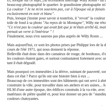
Et, lorsque sur ce sujet, j'ai récemment interrogé Willy Ronis - lui 
beaucoup photographié le quartier- le grandissime photographe m'a
La couleur ? Je ne m'en souviens pas, car à l'époque où je faisais 
exclusivement en noir et blanc"
.
Puis, lorsque j'insiste pour savoir si toutefois, il "revoit" la couleu
toile de fond à sa photo
"Au repos de la Montagne",
Willy me réto
"Ce n'est pas la couleur qui avait fait que je m'étais arrêté-là, mai
prenait un verre à l'intérieur " !
Finalement, nous n'en saurons pas plus auprès de Willy Ronis ...
Mais aujourd'hui, ce sont les photos prises par Philippe lors de la d
cours de l'été 1971, qui nous donnent la réponse.
Belleville était donc dans des camaïeux de rouge, de bordeaux, d'ora
les couleurs étaient gaies, et surtout contrastaient fortement avec un é
tant il était dégradé.
Mais pourquoi ces immeubles à la dérive, suintant de pauvreté, son
dans cet état ? Parce qu'ils ont une histoire bien à eux ...
Beaucoup de ces immeubles sont des bâtiments qui ont servi à abri
construire la ville, pour travailler dans ses ateliers et ses usines... 
HLM d'une autre époque, des édifices construits à la va-vite, avec
matériaux de piètre qualité et, pour leur donner un peu de "standing
couleurs chatoyantes.