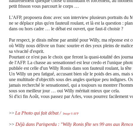
naturellement quelque chose d'intimidant et forcément, au moment 
petit frisson vous parcourt le corps …
L'AFP, proposera donc avec son interview plusieurs portraits du M
ne se déplace plus qu'en fauteuil roulant, et là est la question : plan
dans ou hors cadre … le débat est ouvert, que faut-il choisir ?
Par respect, je dirais même par amitié pour Willy, ma réponse est c
où Willy nous délivre un franc sourire et des yeux pleins de malice
sa vivacité d'esprit.
Pourtant ce n'est pas le choix que feront la quasi-totalité des journa
de l'AFP. La chasse au sensationnel est leur credo et l'unique phot
publiée est celle d'un Willy Ronis dans son fauteuil roulant, la tête 
Un Willy un peu fatigué, accusant bien sûr le poids des ans, mais su
une multitude d'objectifs sous des angles quelque peu indignes. Ou
jamais recherché le sensationnel, qui a toujours su montrer l'hom
sous son meilleur jour … oui Willy méritait mieux que cela.
Si d'ici fin Août, vous passez par Arles, vous pourrez facilement
>>
La Photo qui fait débat /
Image © AFP
>>
Déjà dans Parisperdu : "Willy Ronis fête ses 99 ans aux Rencon