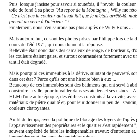
Puis, lorsque j'insiste pour savoir si toutefois, il "revoit" la couleu
toile de fond à sa photo
"Au repos de la Montagne",
Willy me réto
"Ce n'est pas la couleur qui avait fait que je m'étais arrêté-là, mai
prenait un verre à l'intérieur " !
Finalement, nous n'en saurons pas plus auprès de Willy Ronis ...
Mais aujourd'hui, ce sont les photos prises par Philippe lors de la d
cours de l'été 1971, qui nous donnent la réponse.
Belleville était donc dans des camaïeux de rouge, de bordeaux, d'ora
les couleurs étaient gaies, et surtout contrastaient fortement avec un é
tant il était dégradé.
Mais pourquoi ces immeubles à la dérive, suintant de pauvreté, son
dans cet état ? Parce qu'ils ont une histoire bien à eux ...
Beaucoup de ces immeubles sont des bâtiments qui ont servi à abri
construire la ville, pour travailler dans ses ateliers et ses usines... 
HLM d'une autre époque, des édifices construits à la va-vite, avec
matériaux de piètre qualité et, pour leur donner un peu de "standing
couleurs chatoyantes.
Au fil du temps, avec la politique de blocage des loyers de l'après 
l'appauvrissement des propriétaires et le quartier s'est rapidement "
souvent empêché de faire les indispensables travaux d'entretien et
immeubles sont devenus de véritables ruines ...