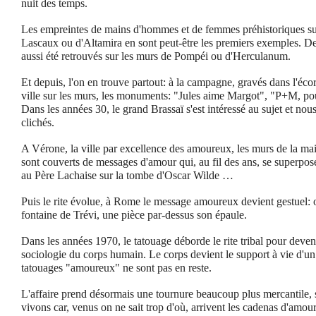
nuit des temps.
Les empreintes de mains d'hommes et de femmes préhistoriques sur 
Lascaux ou d'Altamira en sont peut-être les premiers exemples. De
aussi été retrouvés sur les murs de Pompéi ou d'Herculanum.
Et depuis, l'on en trouve partout: à la campagne, gravés dans l'écor
ville sur les murs, les monuments: "Jules aime Margot", "P+M, p
Dans les années 30, le grand Brassaï s'est intéressé au sujet et nou
clichés.
A Vérone, la ville par excellence des amoureux, les murs de la ma
sont couverts de messages d'amour qui, au fil des ans, se superpos
au Père Lachaise sur la tombe d'Oscar Wilde …
Puis le rite évolue, à Rome le message amoureux devient gestuel: o
fontaine de Trévi, une pièce par-dessus son épaule.
Dans les années 1970, le tatouage déborde le rite tribal pour deven
sociologie du corps humain. Le corps devient le support à vie d'un 
tatouages "amoureux" ne sont pas en reste.
L'affaire prend désormais une tournure beaucoup plus mercantile,
vivons car, venus on ne sait trop d'où, arrivent les cadenas d'amou