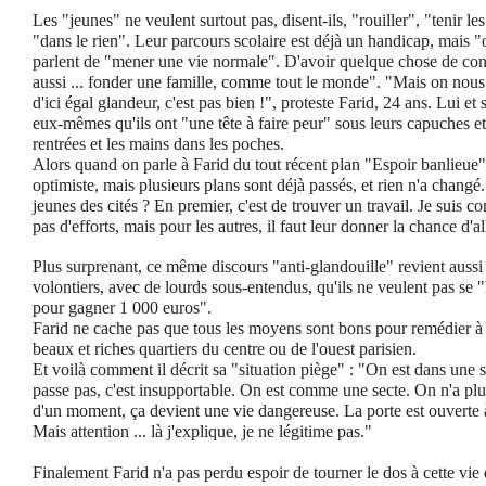
Les "jeunes" ne veulent surtout pas, disent-ils, "rouiller", "tenir l
"dans le rien". Leur parcours scolaire est déjà un handicap, mais "o
parlent de "mener une vie normale". D'avoir quelque chose de concr
aussi ... fonder une famille, comme tout le monde". "Mais on nous 
d'ici égal glandeur, c'est pas bien !", proteste Farid, 24 ans. Lui et
eux-mêmes qu'ils ont "une tête à faire peur" sous leurs capuches et
rentrées et les mains dans les poches.
Alors quand on parle à Farid du tout récent plan "Espoir banlieue", 
optimiste, mais plusieurs plans sont déjà passés, et rien n'a changé
jeunes des cités ? En premier, c'est de trouver un travail. Je suis c
pas d'efforts, mais pour les autres, il faut leur donner la chance d'al
Plus surprenant, ce même discours "anti-glandouille" revient aussi
volontiers, avec de lourds sous-entendus, qu'ils ne veulent pas se 
pour gagner 1 000 euros".
Farid ne cache pas que tous les moyens sont bons pour remédier à c
beaux et riches quartiers du centre ou de l'ouest parisien.
Et voilà comment il décrit sa "situation piège" : "On est dans une s
passe pas, c'est insupportable. On est comme une secte. On n'a plus
d'un moment, ça devient une vie dangereuse. La porte est ouverte à t
Mais attention ... là j'explique, je ne légitime pas."
Finalement Farid n'a pas perdu espoir de tourner le dos à cette vie 