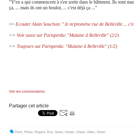
"Y'en a qui commencent à s'en sortir dans le bâtiment. Ils sont 
ça, ... mais ils ont un boulot, ... c'est déjà ça ..."
>>
Ecouter Alain Souchon:
"
Je m'promène rue de Belleville ... c'es
>>
Voir aussi sur Parisperdu: "Malaise à Belleville" (2/2)
>>
Toujours sur Parisperdu: "Malaise à Belleville" (1/2)
Voir les commentaires
Partager cet article
Paris
,
Photo
,
Regard
,
Rue
,
Seine
,
Urbain
,
Urban
,
Video
,
Vision