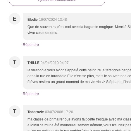
Ajouter un commentaire
E
Elodie
16/07/2024 13:48
Que de souvenirs, c'est moi avec la baguette magique. Merci à Sté
vivre ces moments.
Répondre
T
THILLE
04/04/2010 04:07
la farandoleNous avions appelé cette peinture la farandole car p
dans la rue en farandole.Elle n'existe plus, mais le souvenir d
élèves restera un grand moment de ma vie;<br /> Stéphane, l'Insti
Répondre
T
Todorovic
03/07/2008 17:20
ma classe de primairenous avons fait cette fresque avec ma clas
a loin!!! ce mur a été malheureusement démolit, vous n'auriez pa