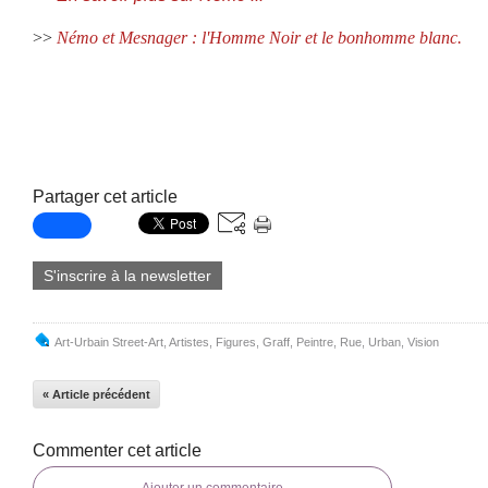
>>
Némo et Mesnager : l'Homme Noir et le bonhomme blanc.
Partager cet article
S'inscrire à la newsletter
Art-Urbain Street-Art
,
Artistes
,
Figures
,
Graff
,
Peintre
,
Rue
,
Urban
,
Vision
« Article précédent
Commenter cet article