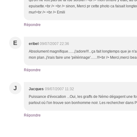
qu'on ne voit pas de la rue sorbier?<br /> mon ombre y etait, au de
epuisette.<br /> <br /> sinon, Merci pr cette photo ca faisait long
mur!<br /> <br /> Emili
Répondre
E
eribel
09/07/2007 22:36
Absolument magnifique.......j'adore!!!...ça fait longtemps que je n'
mon plan..j'irais faire une 'pélérinage'.......!!!<br /> Merci,merci be
Répondre
J
Jacques
09/07/2007 11:32
Puissance d'évocation ...Oui, les graffs de Némo dégagent une for
partout où l'on trouve son bonhomme noir. Les rechercher dans Pa
Répondre