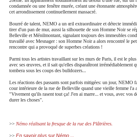
20ème. Ils apparaissent soudainement au détour d'une rue, sur un 
condamnée ou une fenêtre murée, créant une étonnante atmosphère
cet arrondissement continuellement massacré.
Bourré de talent, NEMO a un œil extraordinaire et détecte immédiat
tirer d'un pan de mur, aussi la silhouette de son Homme Noir se r
Belleville et Ménilmontant, signalant toujours des immeubles co
travaillé avec Mesnager : son Homme Noir a alors rencontré le p
rencontre qui a provoqué de superbes créations !
Parmi tous les artistes travaillant sur les murs de Paris, il est le plu
avec ses œuvres, et il sait qu'elles disparaîtront irrémédiablement
tombera sous les coups des bulldozers...
Les réactions des passants sont parfois mitigées: un jour, NEMO f
cour intérieure de la rue de Belleville quand une vieille femme l'a 
"Vivement qu'ils rasent tout ça! J'en ai marre... et vous, avec vos d
durer les choses".
>>
Némo réalisant la fresque de la rue des Plâtrières.
>>
En savoir plus sur Némo ...