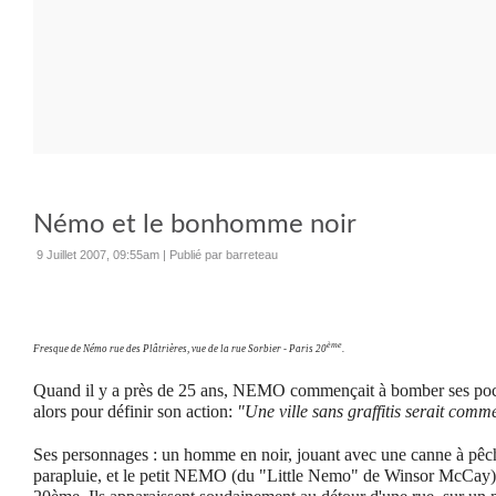
Némo et le bonhomme noir
9 Juillet 2007, 09:55am
|
Publié par barreteau
ème
Fresque de Némo rue des Plâtrières, vue de la rue Sorbier - Paris 20
.
Quand il y a près de 25 ans, NEMO commençait à bomber ses pochoi
alors pour définir son action:
"Une ville sans graffitis serait comm
Ses personnages : un homme en noir, jouant avec une canne à pêc
parapluie, et le petit NEMO (du "Little Nemo" de Winsor McCay),