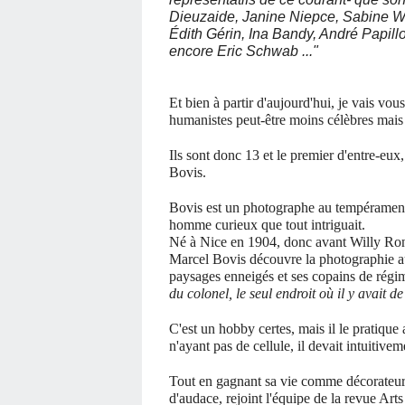
Dieuzaide, Janine Niepce, Sabine W
Édith Gérin, Ina Bandy, André Papill
encore Eric Schwab ..."
Et bien à partir d'aujourd'hui, je vais vo
humanistes peut-être moins célèbres mais t
Ils sont donc 13 et le premier d'entre-eux,
Bovis.
Bovis est un photographe au tempérament 
homme curieux que tout intriguait.
Né à Nice en 1904, donc avant Willy Roni
Marcel Bovis découvre la photographie au 
paysages enneigés et ses copains de régim
du colonel, le seul endroit où il y avait de
C'est un hobby certes, mais il le pratique
n'ayant pas de cellule, il devait intuitive
Tout en gagnant sa vie comme décorateur,
d'audace, rejoint l'équipe de la revue Ar