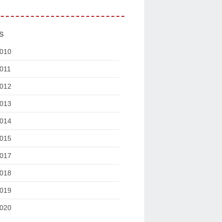
s
010
011
012
013
014
015
017
018
019
020