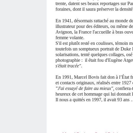
trente, datent ses beaux reportages sur Pari
foraines, dont il saura préserver la densit
En 1941, désormais rattaché au monde de
illustrateur pour des éditeurs, ou même d
Avignon, la France l'accueille à bras ouv
femme volante.
S'il est plutôt resté en coulisses, témoin m
toutefois un somptueux portrait de Duke 
solarisations, tenté quelques collages, osé
photographie : ­ il était fou d'Eugène Atg
s'était tracée".
En 1991, Marcel Bovis fait don à l’État fr
et contacts originaux, réalisés entre 1927
"J'ai essayé de faire au mieux",
confiera-t
heureux de cet hommage qui lui donnait l
Il nous a quittés en 1997, il avait 93 ans