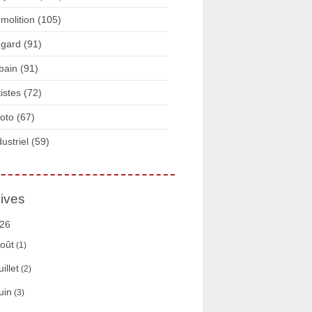
molition
(105)
gard
(91)
bain
(91)
tistes
(72)
oto
(67)
dustriel
(59)
ives
26
oût
(1)
uillet
(2)
uin
(3)