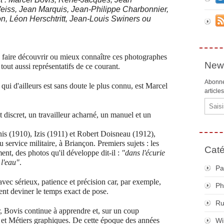
eiss, Jean Marquis, Jean-Philippe Charbonnier,
on, Léon Herschtritt, Jean-Louis Swiners ou
us faire découvrir ou mieux connaître ces photographes
News
out aussi représentatifs de ce courant.
Abonne
 qui d'ailleurs est sans doute le plus connu, est Marcel
article
Email
discret, un travailleur acharné, un manuel et un
s (1910), Izis (1911) et Robert Doisneau (1912),
service militaire, à Briançon. Premiers sujets : les
Caté
ent, des photos qu'il développe dit-il :
"dans l'écurie
 l'eau"
.
Pa
 avec sérieux, patience et précision car, par exemple,
Ph
ment deviner le temps exact de pose.
R
 Bovis continue à apprendre et, sur un coup
ts et Métiers graphiques. De cette époque des années
Wi