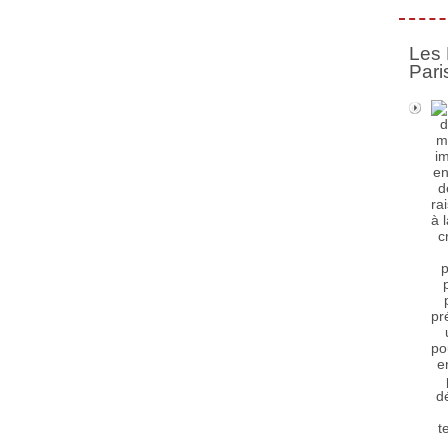
Les 
Pari