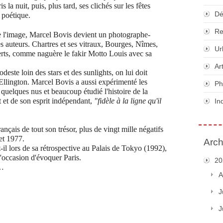
s la nuit, puis, plus tard, ses clichés sur les fêtes
Dé
é poétique.
Re
 l'image, Marcel Bovis devient un photographe-
es auteurs. Chartres et ses vitraux, Bourges, Nîmes,
Ur
erts, comme naguère le fakir Motto Louis avec sa
Ar
odeste loin des stars et des sunlights, on lui doit
Ellington. Marcel Bovis a aussi expérimenté les
Ph
 quelques nus et beaucoup étudié l'histoire de la
et et de son esprit indépendant,
"fidèle à la ligne qu'il
In
ançais de tout son trésor, plus de vingt mille négatifs
 et 1977.
Arch
-il lors de sa rétrospective au Palais de Tokyo (1992),
'occasion d'évoquer Paris.
20
 …
A
J
J