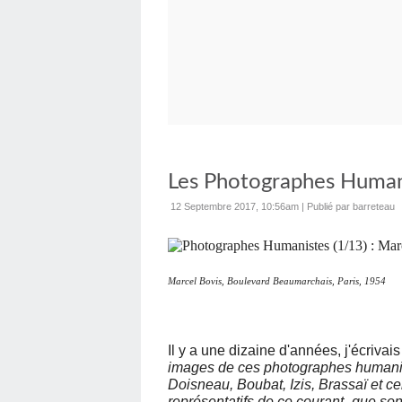
Les Photographes Humani
12 Septembre 2017, 10:56am
|
Publié par barreteau
Marcel Bovis, Boulevard Beaumarchais, Paris, 1954
Il y a une dizaine d'années, j'écrivais
images de ces photographes humanist
Doisneau, Boubat, Izis, Brassaï et c
représentatifs de ce courant- que so