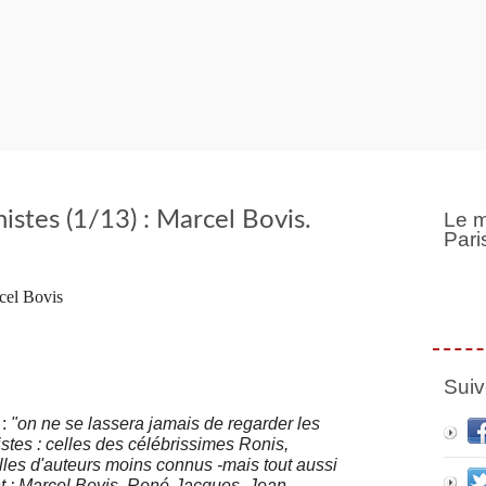
stes (1/13) : Marcel Bovis.
Le m
Pari
Suiv
 :
"on ne se lassera jamais de regarder les
es : celles des célébrissimes Ronis,
elles d'auteurs moins connus -mais tout aussi
nt : Marcel Bovis, René-Jacques, Jean