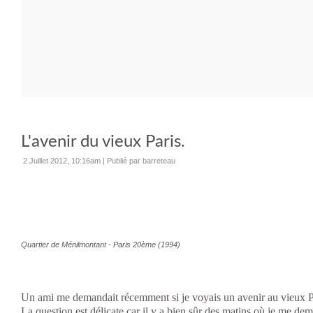
L'avenir du vieux Paris.
2 Juillet 2012, 10:16am
|
Publié par barreteau
Quartier de Ménilmontant - Paris 20ème (1994)
Un ami me demandait récemment si je voyais un avenir au vieux P
La question est délicate car il y a bien sûr des matins où je me dema