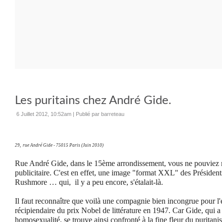
Les puritains chez André Gide.
6 Juillet 2012, 10:52am
|
Publié par barreteau
29, rue André Gide - 75015 Paris (Juin 2010)
Rue André Gide, dans le 15ème arrondissement, vous ne pouviez
publicitaire. C'est en effet, une image "format XXL" des Présiden
Rushmore … qui, il y a peu encore, s'étalait-là.
Il faut reconnaître que voilà une compagnie bien incongrue pour l'é
récipiendaire du prix Nobel de littérature en 1947. Car Gide, qui 
homosexualité, se trouve ainsi confronté à la fine fleur du puritan