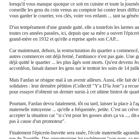
lorsqu'il vous manque quoique ce soit en cuisine et toute la journé
conseille les gens du coin venus au comptoir lui conter leurs diffic
vous garder le courrier, vos clés, voire vos enfants ... tant sa génér
D'un tempérament d'une grande gaité, elle a toutefois les larmes a
toutes ces années passées, ici, depuis que sa mère a ouvert l'épicer
grand-mère en 1932 et qu'elle a reprise après son CAP...
Car maintenant, dehors, la restructuration du quartier a commencé, 
autres commerces ont déjà fermé, l'ambiance n'est pas gaie. Une gr
déjà quitté le quartier ... les plus âgés sont morts. Qu'est devenu J
accordéon, faisait danser les gens sur le trottoir les soirs de 14 juill
Mais Fanfan se résigne mal à un avenir ailleurs. Aussi, elle fait de 
solidaires : leur dernière pétition (Collectif "Y'a D'la Joie")
a recue
pour essayer d'obtenir un dernier sursis à cet ultime bistrot de quar
Pourtant, Fanfan devra fatalement, tôt ou tard, laisser la place à l'
maternelle mitoyenne ... qu'elle a fréquentée, petite. C'est un crève
accepter la situation car "si c'est pour les gosses alors ça va ..., dit-
pas à cause d'un promoteur".
Finalement l'épicerie-buvette sera rasée, l'école maternelle agrandi
rue de Tourtille.
Des opportunistes lui rachèteront "son nom, sa m