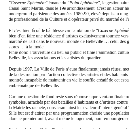
"Caserne Éphémère"
émane du
"Point éphémère"
, le gestionnai
Canal Saint-Martin, dans le 19e arrondissement. C'est un acteur his
underground parisienne des années 1980-90, élevé depuis au rang d
de professionnel de la Culture et d'opérateur privé du marché de l’a
Et c'est bien là où le bât blesse car l'ambition de
"Caserne Ephémè
bien d’en faire une résidence d’artistes exclusivement tournée vers 
marché de l'art dans le nouveau monde de Belleville … celui des ga
stores … à la mode.
Finie donc l’ouverture du lieu au public et finie l’animation culture
Belleville, les associations et les artistes du quartier.
Depuis 1997, La Ville de Paris n’aura finalement jamais réussi mett
de la destruction par l’action collective des artistes et des habitants
montrée incapable de maintenir en vie le souffle créatif de cet es
emblématique de Belleville.
Car une question de fond reste sans réponse : que veut-on finaleme
symboles, arrachés par des batailles d’habitants et d’artistes contr
la Mairie les rachète, consacrant ainsi leur valeur d’intérêt général 
Si le but est d’attirer par une programmation choisie une population
alors le premier outil, avant même le logement, pour embourgeoiser