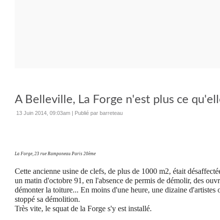
A Belleville, La Forge n'est plus ce qu'elle
13 Juin 2014, 09:03am
|
Publié par barreteau
La Forge, 23 rue Ramponeau Paris 20ème
Cette ancienne usine de clefs, de plus de 1000 m2, était désaffect
un matin d'octobre 91, en l'absence de permis de démolir, des ou
démonter la toiture... En moins d'une heure, une dizaine d'artistes o
stoppé sa démolition.
Très vite, le squat de la Forge s'y est installé.