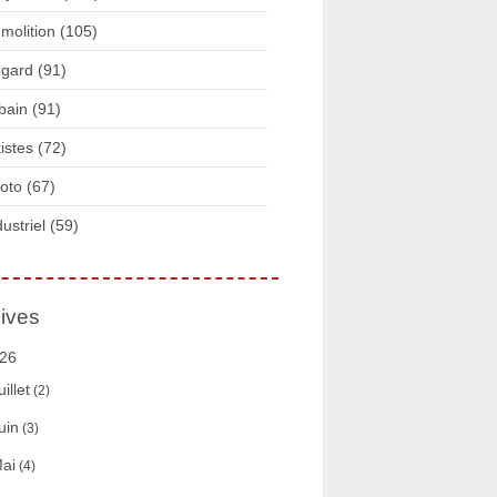
molition
(105)
gard
(91)
bain
(91)
tistes
(72)
oto
(67)
dustriel
(59)
ives
26
uillet
(2)
uin
(3)
ai
(4)