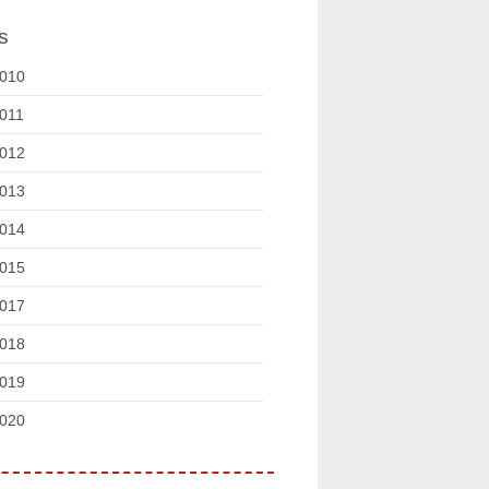
s
010
011
012
013
014
015
017
018
019
020