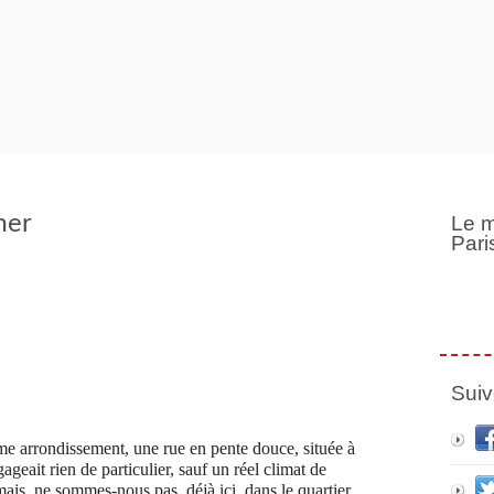
mer
Le m
Pari
Suiv
e arrondissement, une rue en pente douce, située à
égageait rien de particulier, sauf un réel climat de
 mais, ne sommes-nous pas, déjà ici, dans le quartier