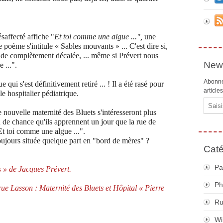
saffecté affiche "
Et toi comme une algue ...",
une
 poème s'intitule « Sables mouvants » ... C'est dire si,
 de complètement décalée, ... même si Prévert nous
News
 ...".
Abonne
e qui s'est définitivement retiré ... ! Il a été rasé pour
article
e hospitalier pédiatrique.
Email
nouvelle maternité des Bluets s'intéresseront plus
u de chance qu'ils apprennent un jour que la rue de
Et toi comme une algue ...".
toujours située quelque part en "bord de mères" ?
Caté
Pa
s » de Jacques Prévert.
Ph
rue Lasson : Maternité des Bluets et Hôpital « Pierre
R
Wi