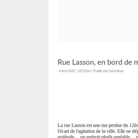
Rue Lasson, en bord de 
4 Avril 2007, 18:27pm
|
Publié par barreteau
La rue Lasson est une rue perdue du 12èm
l'écart de l'agitation de la ville. Elle ne d
quiétude ... un endroit plutôt agréable ...