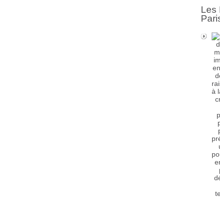
Les 
Pari