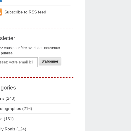
Subscribe to RSS feed
letter
z-vous pour être averti des nouveaux
s publiés.
gories
ris
(240)
otographes
(216)
ue
(131)
lly Ronis
(124)