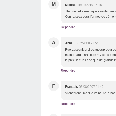
M
Michaël
18/11/2019 14:15
J'habite cette rue depuis seulement
Connaissez-vous l'année de démoliti
Répondre
A
Anna
16/12/2008 21:54
Rue LassonMerci beaucoup pour ce j
maintenant 2 ans et je m'y sens bien
le précisait Josiane que de grands
Répondre
F
François
03/08/2007 11:42
siréneMerci, ma fille va naitre là bas
Répondre