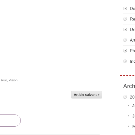
Dé
Re
Ur
Ar
Ph
In
,
Rue
,
Vision
Arch
Article suivant »
20
J
J
M