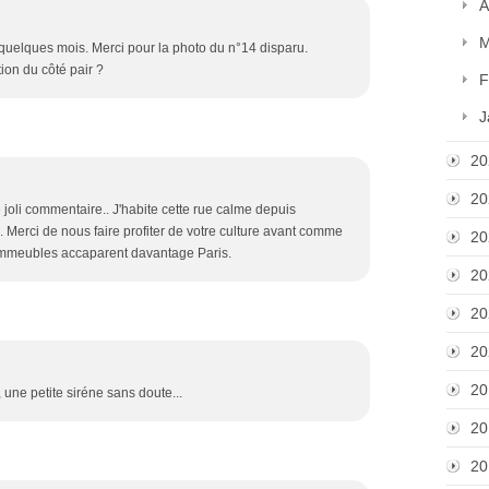
A
M
 quelques mois. Merci pour la photo du n°14 disparu.
on du côté pair ?
F
J
20
20
oli commentaire.. J'habite cette rue calme depuis
. Merci de nous faire profiter de votre culture avant comme
20
 immeubles accaparent davantage Paris.
20
20
20
20
, une petite siréne sans doute...
20
20