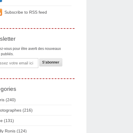
Subscribe to RSS feed
letter
z-vous pour être averti des nouveaux
s publiés.
gories
ris
(240)
otographes
(216)
ue
(131)
lly Ronis
(124)