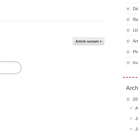
Dé
Re
Ur
Ar
Article suivant »
Ph
In
Arch
20
A
J
J