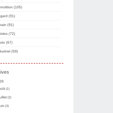
molition
(105)
gard
(91)
bain
(91)
tistes
(72)
oto
(67)
dustriel
(59)
ives
26
oût
(1)
uillet
(2)
uin
(3)