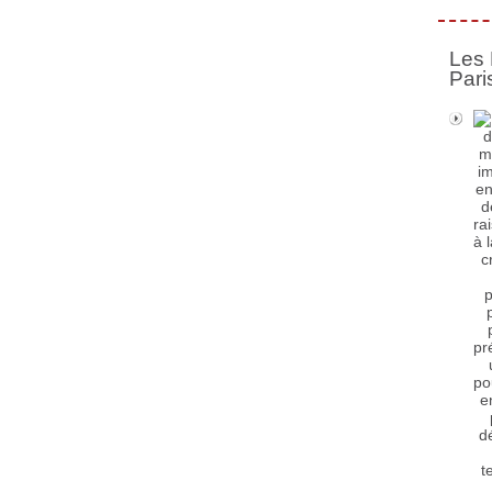
Les 
Pari