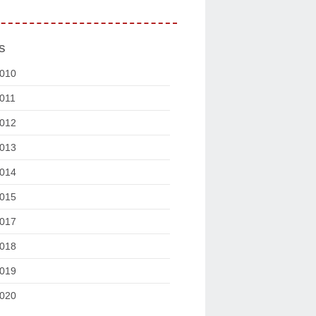
s
010
011
012
013
014
015
017
018
019
020