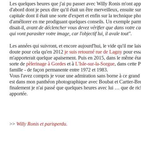
Les quelques heures que j'ai pu passer avec Willy Ronis m'ont ap
d'abord dont je peux dire qu'il était un être merveilleux, ensuite sur 
capitale dont il était une sorte d'expert et enfin sur la technique p
d'améliorer en me prodiguant quelques conseils. Un exemple parmi
disait-il
, avant de déclencher vous devez vérifier que dans votre cad
qui vont parasiter votre image, car l'objectif lui, il avale tout".
Les années qui suivront, et encore aujourd'hui, le vide qu'il me lai
doute pour cela qu'en 2012
je suis retourné rue de Lagny
pour essa
m'apporterait quelque apaisement. Puis en 2015, dans le même état 
sorte de
pèlerinage à Gordes
et à
L'Isle-sur-la-Sorgue
, dans cette 
famille - de façon permanente entre 1972 et 1983.
Vous l'avez compris je voue une admiration sans borne à ce gran
est dans mon panthéon photographique avec Boubat et Cartier-Br
finalement je n'ai passé que quelques heures avec lui … que de ric
apportée.
>>
Willy Ronis et parisperdu.