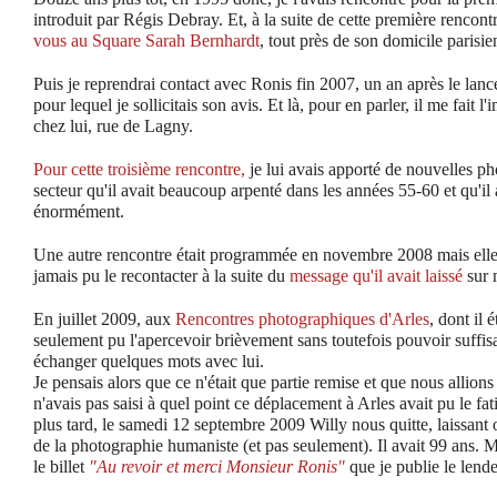
introduit par Régis Debray. Et, à la suite de cette première rencont
vous au Square Sarah Bernhardt
, tout près de son domicile parisie
Puis je reprendrai contact avec Ronis fin 2007, un an après le la
pour lequel je sollicitais son avis. Et là, pour en parler, il me fait
chez lui, rue de Lagny.
Pour cette troisième rencontre,
je lui avais apporté de nouvelles ph
secteur qu'il avait beaucoup arpenté dans les années 55-60 et qu'il
énormément.
Une autre rencontre était programmée en novembre 2008 mais elle n
jamais pu le recontacter à la suite du
message qu'il avait laissé
sur 
En juillet 2009, aux
Rencontres photographiques d'Arles
, dont il é
seulement pu l'apercevoir brièvement sans toutefois pouvoir suffi
échanger quelques mots avec lui.
Je pensais alors que ce n'était que partie remise et que nous allions
n'avais pas saisi à quel point ce déplacement à Arles avait pu le fa
plus tard, le samedi 12 septembre 2009 Willy nous quitte, laissant
de la photographie humaniste (et pas seulement). Il avait 99 ans
le billet
"Au revoir et merci Monsieur Ronis"
que je publie le lende