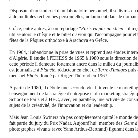
Disposant d'un studio et d'un laboratoire personnel, il se livre - en 
à de multiples recherches personnelles, notamment dans le domaine
Grâce, entre autres, à son reportage
"Paris vu par un chien",
il reç
utilise alors le chèque et le billet d'avion qui l'accompagne pour ef
fêtes de la Pâques orthodoxe à Arachova en Grèce.
En 1964, il abandonne la prise de vues et reprend ses études inter
d'Algérie. Il étudie à l'EHESS de 1965 à 1980 sous la direction d
cette période il demeure fortement ancré dans le milieu du journalis
est journaliste à
Planète
, rédacteur en chef de
Terre d'Images
puis 
mensuel
Photo
, fondé par Roger Thérond en 1967.
A partir de 1980, il débute une seconde vie. Il invente le marketin
l'enseignement de la stratégie d'entreprise et du marketing stratég
School de Paris et à HEC, avec, en parallèle, une activité de consul
sujets de la créativité, de l'innovation et du leadership.
Mais Jean-Louis Swiners n'a pas complètement quitté le monde de 
fait partie du jury du Prix Nadar. Aujourd'hui, membre des
Gens d
photographes vivants (avec Yann Arthus-Bertrand) figurant dans 