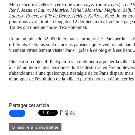
Merci encore à celles et ceux que vous voyez (ou revoyez) ici :
Al
René
,
Jessie et Laura
,
Maurice
,
Mehdi
,
Monsieur Meghira
,
Seiji
,
Lacroix
,
Roger
,
la fille de Bercy
,
Hélène
,
Keiko
et
Kiné
. Je remer
pour nous avoir, tout au long des 12 derniers mois, livré une page o
Toutes ont quelque chose d'exceptionnel.
En un an, plus de 32 000 internautes auront visité Parisperdu ... d
différents. Certains sont d'anciens parisiens qui vivent maintenant l
viennent virtuellement visiter Paris - grâce à ce blog et à ses liens ..
Fidèle à son objectif, Parisperdu va continuer à arpenter la ville à
à la démolition et des personnes dont le destin va en être boulevers
s'abandonner à une quelconque nostalgie de ce Paris disparu mais p
témoigner de l'évolution de la ville et parfois pour en dénoncer les 
Partager cet article
S'inscrire à la newsletter