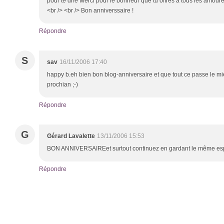
pour te dire Merci pour le bonheur que tu offres à tous les amoureux
<br /> <br /> Bon anniverssaire !
Répondre
S
sav
16/11/2006 17:40
happy b.eh bien bon blog-anniversaire et que tout ce passe le 
prochian ;-)
Répondre
G
Gérard Lavalette
13/11/2006 15:53
BON ANNIVERSAIREet surtout continuez en gardant le même espr
Répondre