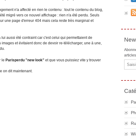
gement n'a affecté en rien le contenu : tout le contenu du blog,
 été migré vers ce nouvel affichage : rien n'a été perdu. Seuls
r une page d'erreur 404 mais cela reste très marginal et
a lui aussi été contraint car c'est celui qui permettaient de
News
s images et évitaient donc de devoir re-télécharger, une à une,
du.
Abonne
article
r le
Parisperdu "new look"
et que vous puissiez vite y trouver
Email
e on dit maintenant.
Caté
Pa
Ph
R
Wi