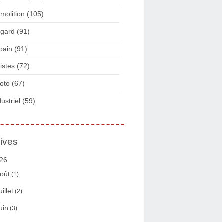
molition
(105)
gard
(91)
bain
(91)
tistes
(72)
oto
(67)
dustriel
(59)
ives
26
oût
(1)
uillet
(2)
uin
(3)