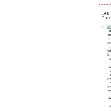
Les 
Pari