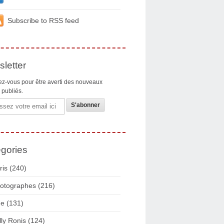
Subscribe to RSS feed
letter
z-vous pour être averti des nouveaux
s publiés.
gories
ris
(240)
otographes
(216)
ue
(131)
lly Ronis
(124)