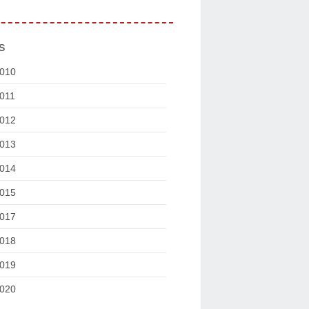
s
010
011
012
013
014
015
017
018
019
020