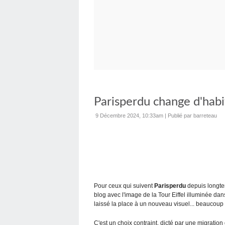
Parisperdu change d'habi
9 Décembre 2024, 10:33am
|
Publié par barreteau
Pour ceux qui suivent
Parisperdu
depuis longtem
blog avec l'image de la Tour Eiffel illuminée dan
laissé la place à un nouveau visuel... beaucoup
C'est un choix contraint, dicté par une migrati