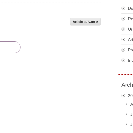
Dé
Re
Article suivant »
Ur
Ar
Ph
In
Arch
20
A
J
J