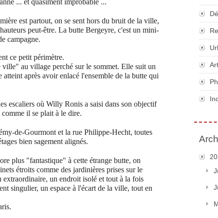
anné ... et quasiment improbable ...
Dé
lumière est partout, on se sent hors du bruit de la ville,
s hauteurs peut-être. La butte Bergeyre, c'est un mini-
Re
 de campagne.
Ur
nt ce petit périmètre.
Ar
ville" au village perché sur le sommet. Elle suit un
 atteint après avoir enlacé l'ensemble de la butte qui
Ph
In
s escaliers où Willy Ronis a saisi dans son objectif
 comme il se plait à le dire.
Rémy-de-Gourmont et la rue Philippe-Hecht, toutes
Arch
étages bien sagement alignés.
20
re plus "fantastique" à cette étrange butte, on
nets étroits comme des jardinières prises sur le
J
extraordinaire, un endroit isolé et tout à la fois
J
t singulier, un espace à l'écart de la ville, tout en
M
ris.