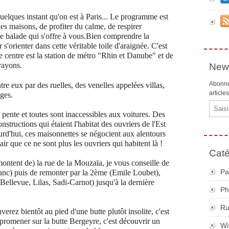
 quelques instant qu'on est à Paris... Le programme est
lles maisons, de profiter du calme, de respirer
le balade qui s'offre à vous.Bien comprendre la
s'orienter dans cette véritable toile d'araignée. C'est
le centre est la station de métro "Rhin et Danube" et de
rayons.
News
Abonne
tre eux par des ruelles, des venelles appelées villas,
article
ges.
Email
pente et toutes sont inaccessibles aux voitures. Des
nstructions qui étaient l'habitat des ouvriers de l'Est
urd'hui, ces maisonnettes se négocient aux alentours
ir que ce ne sont plus les ouvriers qui habitent là !
Caté
montent de) la rue de la Mouzaïa, je vous conseille de
Pa
anc) puis de remonter par la 2ème (Emile Loubet),
(Bellevue, Lilas, Sadi-Carnot) jusqu'à la dernière
Ph
R
erez bientôt au pied d'une butte plutôt insolite, c'est
e promener sur la butte Bergeyre, c'est découvrir un
Wi