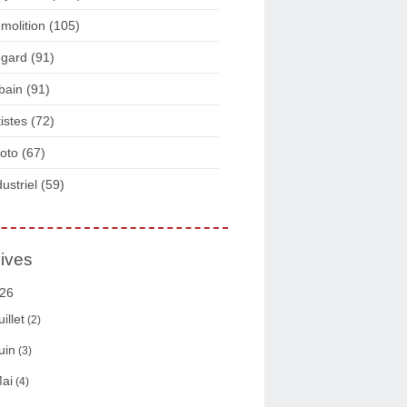
molition
(105)
gard
(91)
bain
(91)
tistes
(72)
oto
(67)
dustriel
(59)
ives
26
uillet
(2)
uin
(3)
ai
(4)