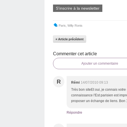
S'inscrire à la newsletter
Paris
,
Willy Ronis
« Article précédent
Commenter cet article
Ajouter un commentaire
R
Rémi
14/07/2010 09:13
Très bon siteEt oui, je connais votre 
connaissance l'Est parisien est impr
proposer un échange de liens. Bon 14 
Répondre