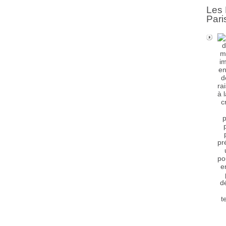
Les 
Pari