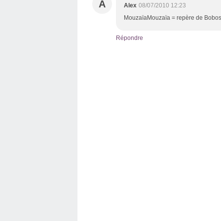
A
Alex
08/07/2010 12:23
MouzaïaMouzaïa = repère de Bobos
Répondre