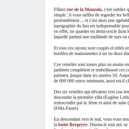
Flâner
rue de la Mouzaïa
, c'est oublier
simple : il vous suffira de regarder les be
profondément ... et c'est alors une agréab
topographie du lieu est indispensable pour 
en effet, un quartier en demi-cercle dont 
laquelle partent une multitude de rues en 
Et tous ces rayons sont coupés et reliés en
bordées de maisonnettes à un ou deux éta
Ces venelles sont toutes plus ou moins en 
jardinets complètent et embellissent ces co
parisien, jusque dans les années 50. Aujo
de 600 000 euros minimum, aussi est-il cla
Des six venelles qui dévalent vers (ou re
descendre la première villa (Eugène Lebl
redescendre par la 3ème et ainsi de suite 
(Félix-Faure).
En descendant vers le sud, vous vous trouv
la
butte Bergeyre
. Disons-le tout net, s