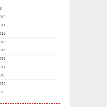
s
010
011
012
013
014
015
017
018
019
020