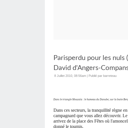
Parisperdu pour les nuls 
David d'Angers-Compans 
8 Juillet 2010, 08:56am
|
Publié par barreteau
Dans le triangle Mouzaïa : le hameau du Danube; sur la butte Ber
Dans ces secteurs, la tranquillité règne e
campagnard que vous allez découvrir. Le co
arrivez de la place des Fêtes où l'amonce
donné le tournis.