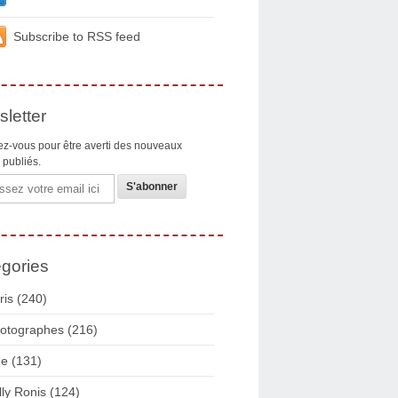
Subscribe to RSS feed
letter
z-vous pour être averti des nouveaux
s publiés.
gories
ris
(240)
otographes
(216)
ue
(131)
lly Ronis
(124)