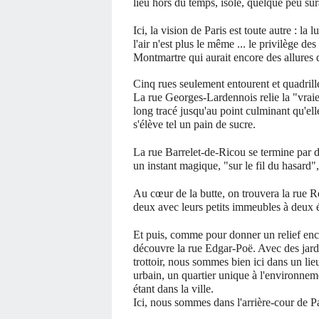
lieu hors du temps, isolé, quelque peu sur
Ici, la vision de Paris est toute autre : la 
l'air n'est plus le même ... le privilège de
Montmartre qui aurait encore des allures
Cinq rues seulement entourent et quadrille
La rue Georges-Lardennois relie la "vraie 
long tracé jusqu'au point culminant qu'elle
s'élève tel un pain de sucre.
La rue Barrelet-de-Ricou se termine par de
un instant magique, "sur le fil du hasard",
Au cœur de la butte, on trouvera la rue 
deux avec leurs petits immeubles à deux 
Et puis, comme pour donner un relief enco
découvre la rue Edgar-Poë. Avec des jardi
trottoir, nous sommes bien ici dans un lieu 
urbain, un quartier unique à l'environnemen
étant dans la ville.
Ici, nous sommes dans l'arrière-cour de Pa