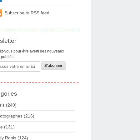
Subscribe to RSS feed
letter
z-vous pour être averti des nouveaux
s publiés.
gories
ris
(240)
otographes
(216)
ue
(131)
lly Ronis
(124)