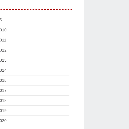
s
010
011
012
013
014
015
017
018
019
020