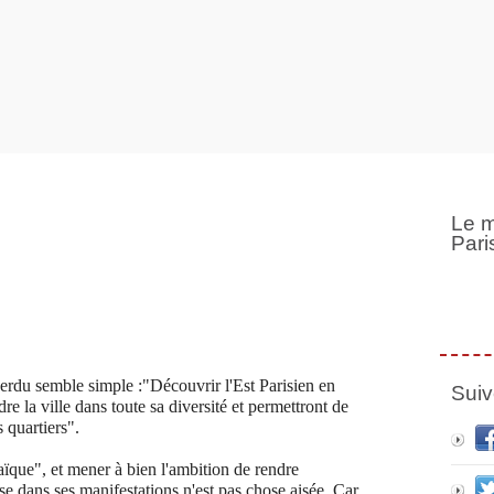
Le m
Pari
perdu semble simple :"Découvrir l'Est Parisien en
Suiv
re la ville dans toute sa diversité et permettront de
 quartiers".
ïque", et mener à bien l'ambition de rendre
use dans ses manifestations n'est pas chose aisée. Car