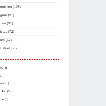
molition
(105)
gard
(91)
bain
(91)
tistes
(72)
oto
(67)
dustriel
(59)
ives
26
oût
(1)
uillet
(2)
uin
(3)