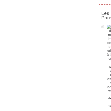
Les 
Pari