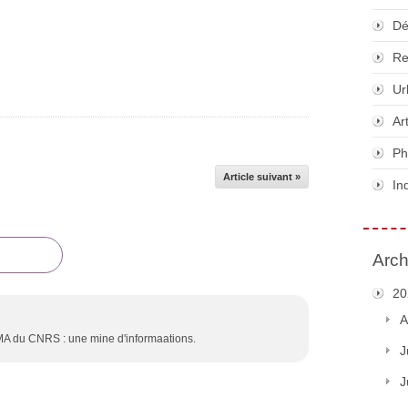
Dé
Re
Ur
Ar
Ph
Article suivant »
In
Arch
20
A
HEMA du CNRS : une mine d'informaations.
J
J