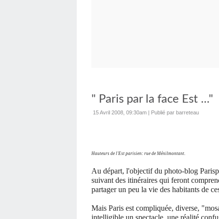
" Paris par la face Est ..."
15 Avril 2008, 09:30am
|
Publié par barreteau
Hauteurs de l'Est parisien: rue de Ménilmontant.
Au départ, l'objectif du photo-blog Paris
suivant des itinéraires qui feront comprend
partager un peu la vie des habitants de ces
Mais Paris est compliquée, diverse, "mosa
intelligible un spectacle, une réalité conf