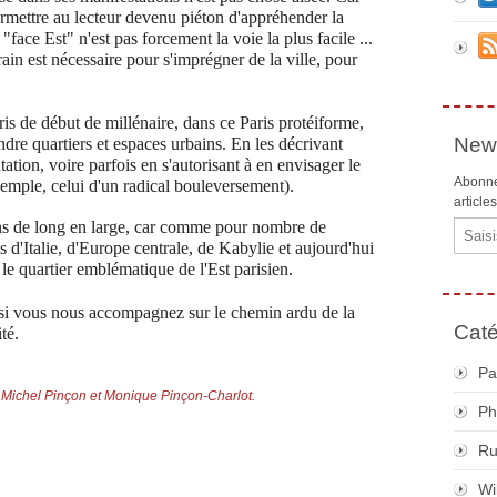
 permettre au lecteur devenu piéton d'appréhender la
 "face Est" n'est pas forcement la voie la plus facile ...
rrain est nécessaire pour s'imprégner de la ville, pour
is de début de millénaire, dans ce Paris protéiforme,
News
dre quartiers et espaces urbains. En les décrivant
ation, voire parfois en s'autorisant à en envisager le
Abonne
exemple, celui d'un radical bouleversement).
article
ons de long en large, car comme pour nombre de
Email
s d'Italie, d'Europe centrale, de Kabylie et aujourd'hui
le quartier emblématique de l'Est parisien.
si vous nous accompagnez sur le chemin ardu de la
Caté
té.
Pa
 Michel Pinçon et Monique Pinçon-Charlot.
Ph
R
Wi