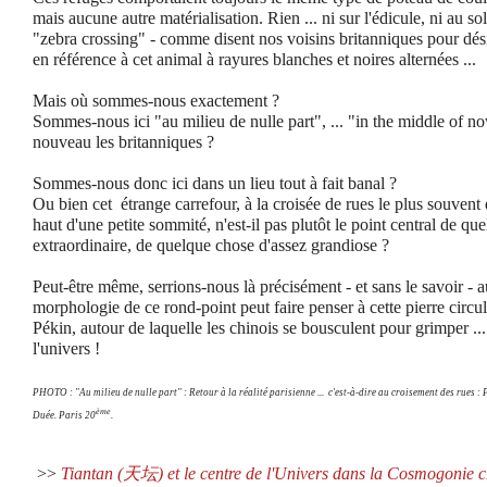
mais aucune autre matérialisation. Rien ... ni sur l'édicule, ni au sol
"zebra crossing" - comme disent nos voisins britanniques pour dési
en référence à cet animal à rayures blanches et noires alternées ...
Mais où sommes-nous exactement ?
Sommes-nous ici "au milieu de nulle part", ... "in the middle of n
nouveau les britanniques ?
Sommes-nous donc ici dans un lieu tout à fait banal ?
Ou bien cet étrange carrefour, à la croisée de rues le plus souvent d
haut d'une petite sommité, n'est-il pas plutôt le point central de qu
extraordinaire, de quelque chose d'assez grandiose ?
Peut-être même, serrions-nous là précisément - et sans le savoir - 
morphologie de ce rond-point peut faire penser à cette pierre circu
Pékin, autour de laquelle les chinois se bousculent pour grimper ... 
l'univers !
PHOTO : "Au milieu de nulle part" : Retour à la réalité parisienne ... c'est-à-dire au croisement des rues : 
ème
Duée. Paris 20
.
>>
Tiantan (天坛) et le centre de l'Univers dans la Cosmogonie ch