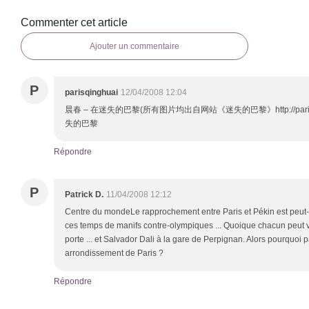
Commenter cet article
Ajouter un commentaire
P
parisqinghuai
12/04/2008 12:04
晨春 – 在迷失的巴黎(所有图片均出自网站《迷失的巴黎》http://parisperd
失的巴黎
Répondre
P
Patrick D.
11/04/2008 12:12
Centre du mondeLe rapprochement entre Paris et Pékin est peut-ê
ces temps de manifs contre-olympiques ... Quoique chacun peut v
porte ... et Salvador Dali à la gare de Perpignan. Alors pourquoi
arrondissement de Paris ?
Répondre