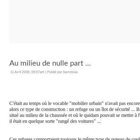
Au milieu de nulle part ...
11 Avril 2008, 09:07am
|
Publié par barreteau
C'était au temps où le vocable "mobilier urbain" n'avait pas encore
alors ce type de construction : un refuge ou un îlot de sécurité ... Br
situé au milieu de la chaussée et où le quidam pouvait se mettre à l'ab
il était en quelque sorte "rangé des voitures" ...
Ces refuges comportaient toujours le même type de poteau de couleu