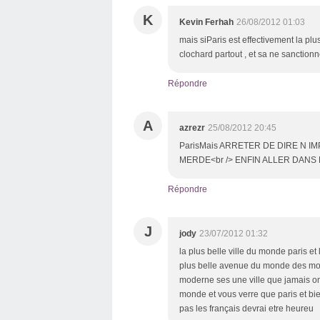
K
Kevin Ferhah
26/08/2012 01:03
mais siParis est effectivement la pl
clochard partout , et sa ne sanction
Répondre
A
azrezr
25/08/2012 20:45
ParisMais ARRETER DE DIRE N I
MERDE<br /> ENFIN ALLER DANS
Répondre
J
jody
23/07/2012 01:32
la plus belle ville du monde paris et 
plus belle avenue du monde des mon
moderne ses une ville que jamais on 
monde et vous verre que paris et bie
pas les français devrai etre heureu