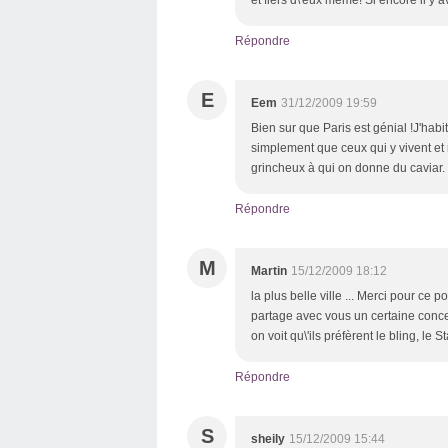
et fiers d\'eux même! Si encore il y 
Répondre
E
Eem
31/12/2009 19:59
Bien sur que Paris est génial !J'habit
simplement que ceux qui y vivent et
grincheux à qui on donne du caviar.
Répondre
M
Martin
15/12/2009 18:12
la plus belle ville ... Merci pour ce 
partage avec vous un certaine concep
on voit qu\'ils préfèrent le bling, le 
Répondre
S
sheily
15/12/2009 15:44