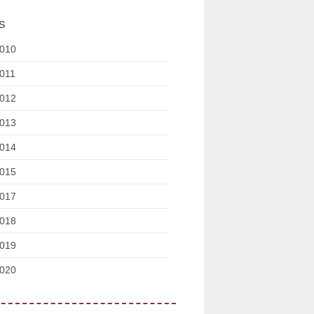
s
010
011
012
013
014
015
017
018
019
020