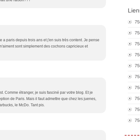
avait une raison???
Lien
75
75
e a paris depuis trois ans et j'en suis très content. Je pense
75
 n'aiment sont simplement des cochons capricieux et
75
75
75
75
post. Comme étranger, je suis fasciné par votre blog. Et je
75
tion de Paris. Mais il faut admettre que chez les juenes,
Starbucks, le McDo. Tant pis.
75
75