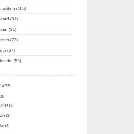
molition
(105)
gard
(91)
bain
(91)
tistes
(72)
oto
(67)
dustriel
(59)
ives
26
uillet
(2)
uin
(3)
ai
(4)