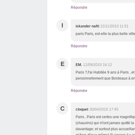
Répondre
I
iskander nafti
22/11/2010 11:51
paris Paris, est-elle la plus belle v
Répondre
E
EM.
12/09/2010 16:12
Paris ?J'ai Habitée 9 ans à Paris , et
personnellement que Bordeaux à en
Répondre
C
cloquet
30/04/2010 17:45
Paris...Paris est certes une magnifiq
(chauvins) qui n\'ont jamais quitté la
davantage; et surtout plus accueilla