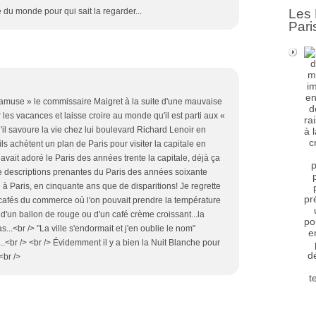
le du monde pour qui sait la regarder...
Les 
Pari
s’amuse » le commissaire Maigret à la suite d'une mauvaise
 les vacances et laisse croire au monde qu'il est parti aux «
qu'il savoure la vie chez lui boulevard Richard Lenoir en
 achètent un plan de Paris pour visiter la capitale en
 avait adoré le Paris des années trente la capitale, déjà ça
e de descriptions prenantes du Paris des années soixante
 à Paris, en cinquante ans que de disparitions! Je regrette
es cafés du commerce où l'on pouvait prendre la température
'un ballon de rouge ou d'un café crème croissant...la
...<br /> "La ville s'endormait et j'en oublie le nom"
..<br /> <br /> Évidemment il y a bien la Nuit Blanche pour
<br />