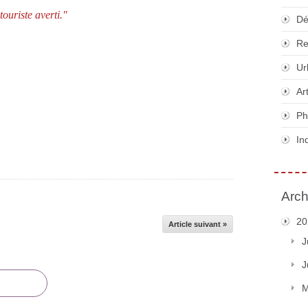
touriste averti."
Dé
Re
Ur
Ar
Ph
In
Arch
20
Article suivant »
J
J
M