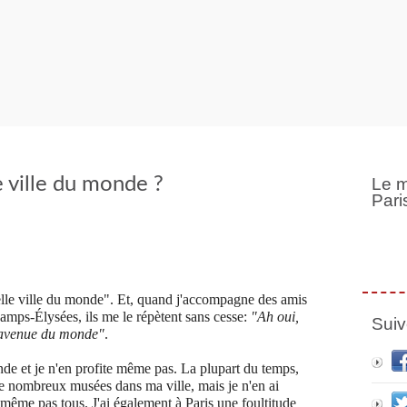
le ville du monde ?
Le m
Pari
belle ville du monde". Et, quand j'accompagne des amis
amps-Élysées, ils me le répètent sans cesse:
"Ah oui,
Suiv
e avenue du monde"
.
nde et je n'en profite même pas. La plupart du temps,
e nombreux musées dans ma ville, mais je n'en ai
 même pas tous. J'ai également à Paris une foultitude