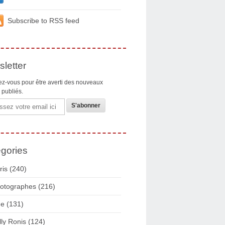
Subscribe to RSS feed
letter
z-vous pour être averti des nouveaux
s publiés.
gories
ris
(240)
otographes
(216)
ue
(131)
lly Ronis
(124)