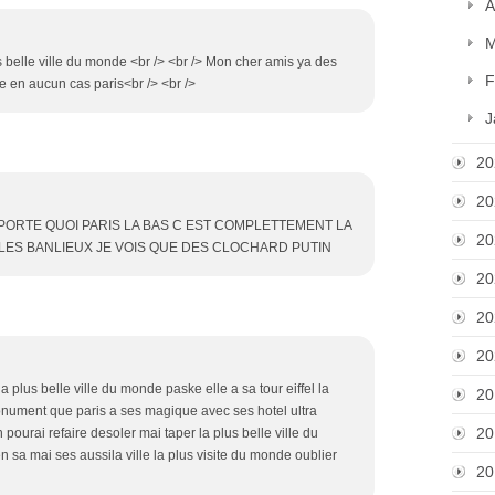
A
M
us belle ville du monde <br /> <br /> Mon cher amis ya des
F
ne en aucun cas paris<br /> <br />
J
20
20
MPORTE QUOI PARIS LA BAS C EST COMPLETTEMENT LA
20
 LES BANLIEUX JE VOIS QUE DES CLOCHARD PUTIN
20
20
20
la plus belle ville du monde paske elle a sa tour eiffel la
20
ument que paris a ses magique avec ses hotel ultra
20
pourai refaire desoler mai taper la plus belle ville du
n sa mai ses aussila ville la plus visite du monde oublier
20