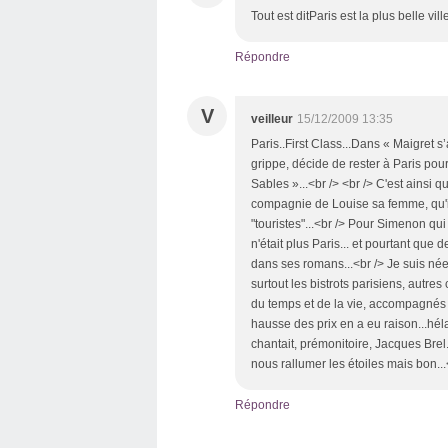
Tout est ditParis est la plus belle vil
Répondre
V
veilleur
15/12/2009 13:35
Paris..First Class...Dans « Maigret 
grippe, décide de rester à Paris pour
Sables »...<br /> <br /> C'est ainsi 
compagnie de Louise sa femme, qu'ils
"touristes"...<br /> Pour Simenon qui
n'était plus Paris... et pourtant qu
dans ses romans...<br /> Je suis née
surtout les bistrots parisiens, autr
du temps et de la vie, accompagnés d
hausse des prix en a eu raison...hélas
chantait, prémonitoire, Jacques Brel.
nous rallumer les étoiles mais bon...
Répondre