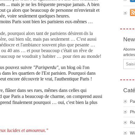
orts ... mais je ne les fréquente presque jamais. A bien
e tout ça alors que beaucoup de personne m'envierait et
née, voire seulement quelques heures.
 moins Paris sont bien les parisiens eux-mêmes …
de, pourquoi alors tant de parisiens désirent-ils la
News
chère, oui bien sûr, mais pas seulement … C'est aussi
t médiocre et l'ambiance souvent plus que pesante …
Abonne
 30 ou 40 ans … et pour beaucoup c'était un rêve de
article
 beaucoup ne voudrait y habiter … pour rien au monde!
Email
vous pouvez suivre
"Parisperdu",
un blog où l'on
s dans les quartiers de l'Est parisien. Pourquoi dans
peut encore découvrir le vrai, l'authentique Paris !
Caté
tre, flâner dans ses rues, mêmes dans celles qui
nd que Paris a beaucoup de charme, on comprend aussi
Pa
mprend finalement pourquoi … oui, c'est bien la plus
Ph
R
eux lucides et amoureux."
Wi