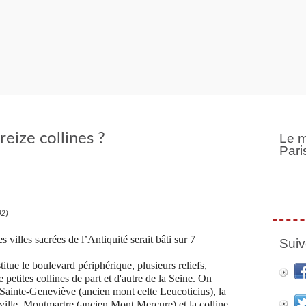
treize collines ?
Le m
Pari
02)
villes sacrées de l’Antiquité serait bâti sur 7
Suiv
stitue le boulevard périphérique, plusieurs reliefs,
etites collines de part et d'autre de la Seine. On
Sainte-Geneviève (ancien mont celte Leucoticius), la
ville, Montmartre (ancien Mont Mercure) et la colline