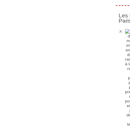
Les 
Pari