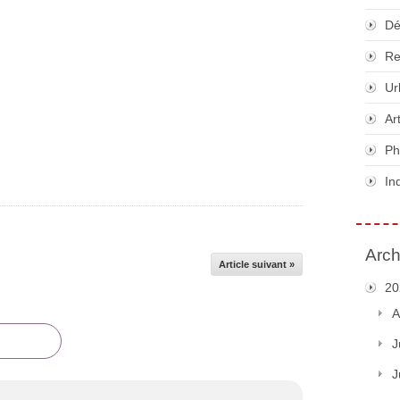
Dé
Re
Ur
Ar
Ph
In
Arch
Article suivant »
20
A
J
J