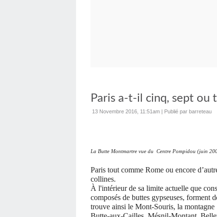
Paris a-t-il cinq, sept ou 
13 Novembre 2016, 11:51am
|
Publié par barreteau
La Butte Montmartre vue du Centre Pompidou (juin 20
Paris tout comme Rome ou encore d’autres 
collines.
À l'intérieur de sa limite actuelle que con
composés de buttes gypseuses, forment de p
trouve ainsi le Mont-Souris, la montagne 
Butte-aux-Cailles, Mésnil-Montant, Belle