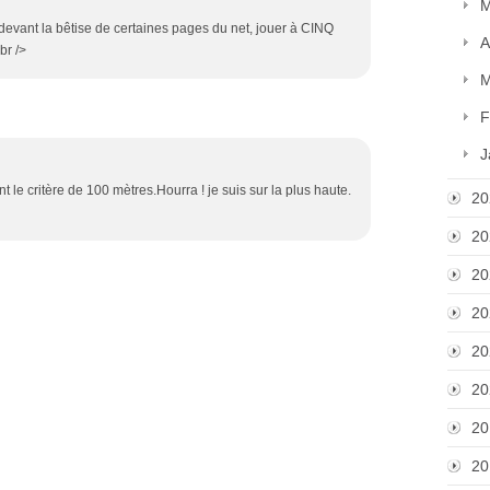
M
 devant la bêtise de certaines pages du net, jouer à CINQ
A
br />
M
F
J
tient le critère de 100 mètres.Hourra ! je suis sur la plus haute.
20
20
20
20
20
20
20
20