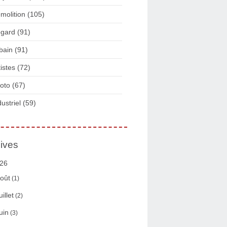
molition
(105)
gard
(91)
bain
(91)
tistes
(72)
oto
(67)
dustriel
(59)
ives
26
oût
(1)
uillet
(2)
uin
(3)