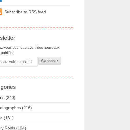
Subscribe to RSS feed
letter
z-vous pour être averti des nouveaux
s publiés.
gories
ris
(240)
otographes
(216)
ue
(131)
lly Ronis
(124)