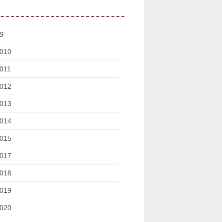
s
010
011
012
013
014
015
017
018
019
020