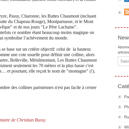
geyre, Passy, Charonne, les Buttes Chaumont (incluant
a butte du Chapeau-Rouge), Montparnasse, et le Mont
vêque" et de nos jours "Le Père Lachaise".
 Toutefois ce nombre étant beaucoup moins magique on
News
 qui symbolise l’achèvement du monde.
Abonne
 se base sur un critère objectif: celui de la hauteur.
article
 comme une cote usuelle pour définir une colline, alors
Email
artre, Belleville, Ménilmontant, Les Buttes Chaumont
isinent seulement les 70 mètres et la plus basse c'est
… et pourtant, elle reçoit le nom de "montagne" (!),
Caté
bre des collines parisiennes n'est pas facile à cerner
Pa
Ph
R
ntaire de Christian Bussy.
Wi