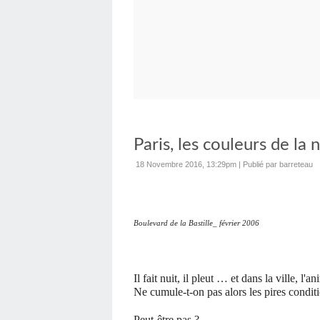
Paris, les couleurs de la n
18 Novembre 2016, 13:29pm
|
Publié par barreteau
Boulevard de la Bastille_ février 2006
Il fait nuit, il pleut … et dans la ville, l'an
Ne cumule-t-on pas alors les pires condit
Peut-être pas ?