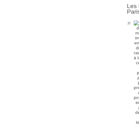
Les 
Pari