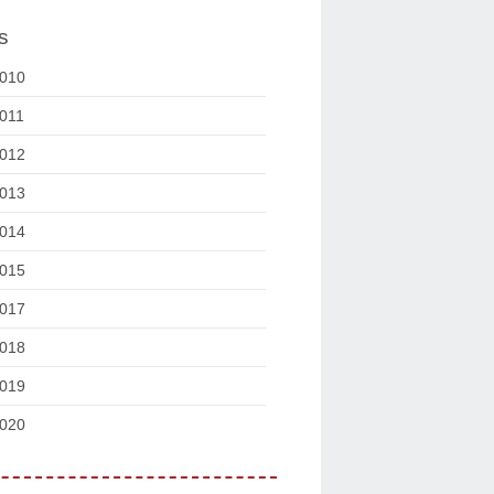
s
010
011
012
013
014
015
017
018
019
020