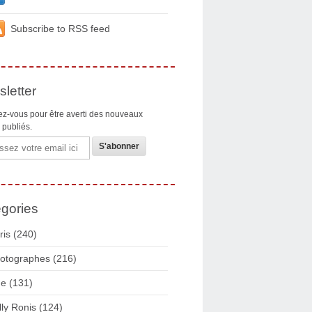
Subscribe to RSS feed
letter
z-vous pour être averti des nouveaux
s publiés.
gories
ris
(240)
otographes
(216)
ue
(131)
lly Ronis
(124)