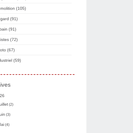
molition
(105)
gard
(91)
bain
(91)
tistes
(72)
oto
(67)
dustriel
(59)
ives
26
uillet
(2)
uin
(3)
ai
(4)