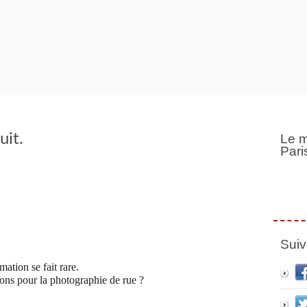
uit.
Le m
Pari
Suiv
imation se fait rare.
ions pour la photographie de rue ?