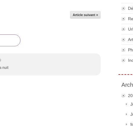
Dé
Article suivant »
Re
Ur
Ar
Ph
In
9
a nuit
Arch
20
J
J
M