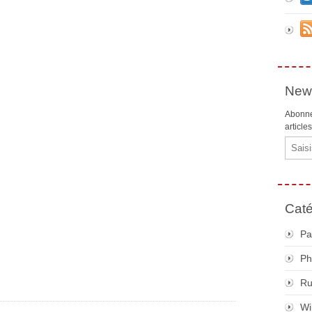
News
Abonne
article
Email
Caté
Pa
Ph
R
Wi