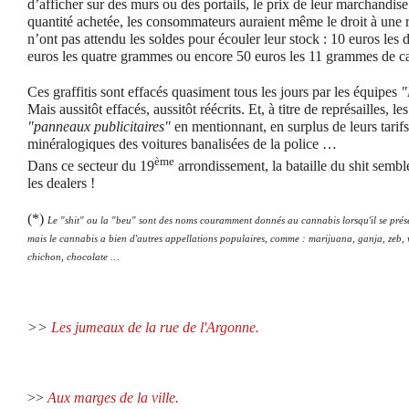
d’afficher sur des murs ou des portails, le prix de leur marchandise
quantité achetée, les consommateurs auraient même le droit à une 
n’ont pas attendu les soldes pour écouler leur stock : 10 euros le
euros les quatre grammes ou encore 50 euros les 11 grammes de c
Ces graffitis sont effacés quasiment tous les jours par les équipes
"
Mais aussitôt effacés, aussitôt réécrits. Et, à titre de représailles, l
"panneaux publicitaires"
en mentionnant, en surplus de leurs tarif
minéralogiques des voitures banalisées de la police …
ème
Dans ce secteur du 19
arrondissement, la bataille du shit semb
les dealers !
(*)
Le "shit" ou la "beu" sont des noms couramment donnés au cannabis lorsqu'il se prés
mais le cannabis a bien d'autres appellations populaires, comme : marijuana, ganja, zeb, 
chichon, chocolate …
>>
Les jumeaux de la rue de l'Argonne.
>>
Aux marges de la ville.