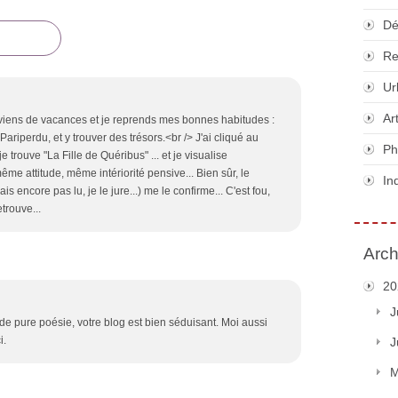
Dé
Re
Ur
Ar
eviens de vacances et je reprends mes bonnes habitudes :
perdu, et y trouver des trésors.<br /> J'ai cliqué au
Ph
je trouve "La Fille de Quéribus" ... et je visualise
ême attitude, même intériorité pensive... Bien sûr, le
In
s encore pas lu, je le jure...) me le confirme... C'est fou,
trouve...
Arch
20
J
e pure poésie, votre blog est bien séduisant. Moi aussi
i.
J
M