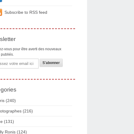
Subscribe to RSS feed
letter
z-vous pour être averti des nouveaux
s publiés.
gories
ris
(240)
otographes
(216)
ue
(131)
lly Ronis
(124)