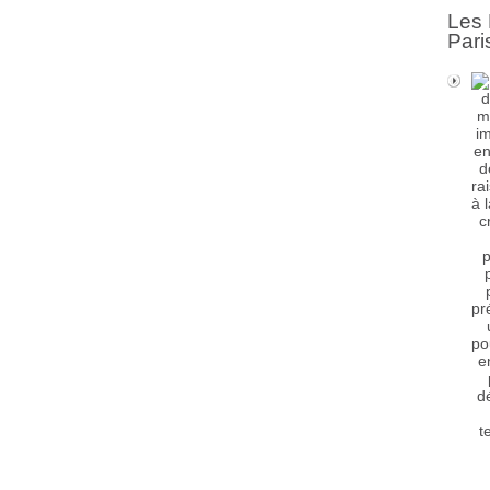
Les 
Pari