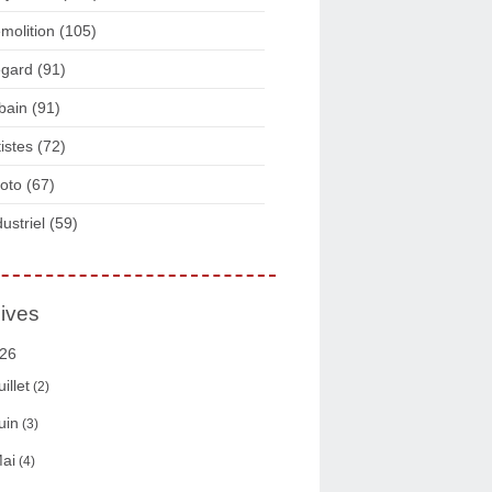
molition
(105)
gard
(91)
bain
(91)
tistes
(72)
oto
(67)
dustriel
(59)
ives
26
uillet
(2)
uin
(3)
ai
(4)