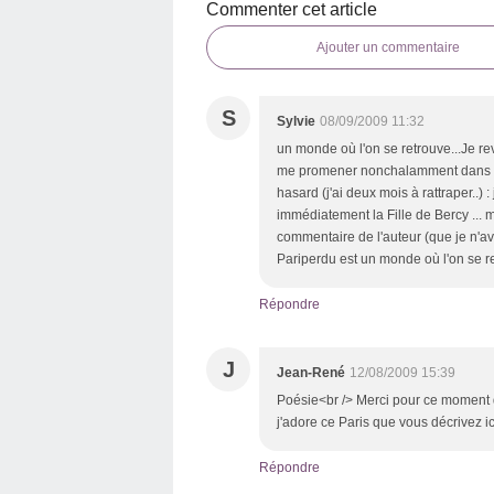
Commenter cet article
Ajouter un commentaire
S
Sylvie
08/09/2009 11:32
un monde où l'on se retrouve...Je r
me promener nonchalamment dans Pari
hasard (j'ai deux mois à rattraper..) : 
immédiatement la Fille de Bercy ... m
commentaire de l'auteur (que je n'avai
Pariperdu est un monde où l'on se re
Répondre
J
Jean-René
12/08/2009 15:39
Poésie<br /> Merci pour ce moment d
j'adore ce Paris que vous décrivez ic
Répondre