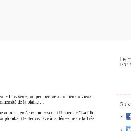
Le m
Pari
eune fille, seule, un peu perdue au milieu du vieux
'immensité de la plaine …
Suiv
e autre et, en écho, me revenait l'image de
"La fille
e surplombant le fleuve, face à la démesure de la Très