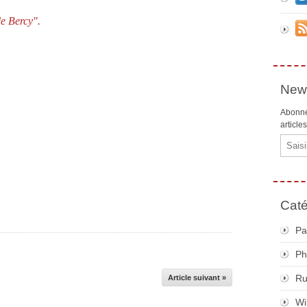
de Bercy".
News
Abonne
article
Email
Caté
Pa
Ph
R
Article suivant »
Wi