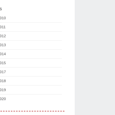
s
010
011
012
013
014
015
017
018
019
020