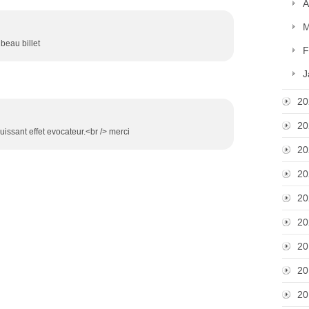
A
M
 beau billet
F
J
20
20
issant effet evocateur.<br /> merci
20
20
20
20
20
20
20