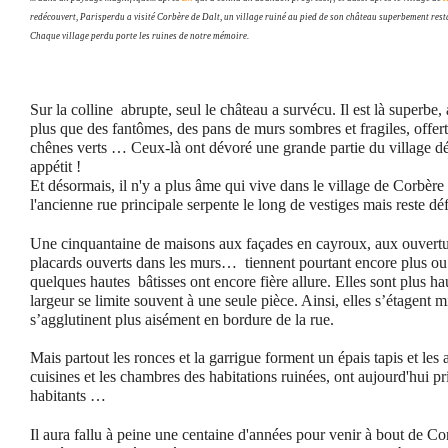
redécouvert, Parisperdu a visité Corbère de Dalt, un village ruiné au pied de son château superbement rest
Chaque village perdu porte les ruines de notre mémoire.
Sur la colline abrupte, seul le château a survécu. Il est là superbe,
plus que des fantômes, des pans de murs sombres et fragiles, offerts
chênes verts … Ceux-là ont dévoré une grande partie du village dés
appétit !
Et désormais, il n'y a plus âme qui vive dans le village de Corbère
l'ancienne rue principale serpente le long de vestiges mais reste dé
Une cinquantaine de maisons aux
façades en cayroux, aux ouvertur
placards ouverts dans les murs… tiennent pourtant encore plus ou 
quelques hautes bâtisses ont encore fière allure. Elles sont plus ha
largeur se limite souvent à une seule pièce. Ainsi, elles s’étagent m
s’agglutinent plus aisément en bordure de la rue.
Mais partout les ronces et la garrigue forment un épais tapis et les
cuisines et les chambres des habitations ruinées, ont aujourd'hui pr
habitants …
Il aura fallu à peine une centaine d'années pour venir à bout de Co