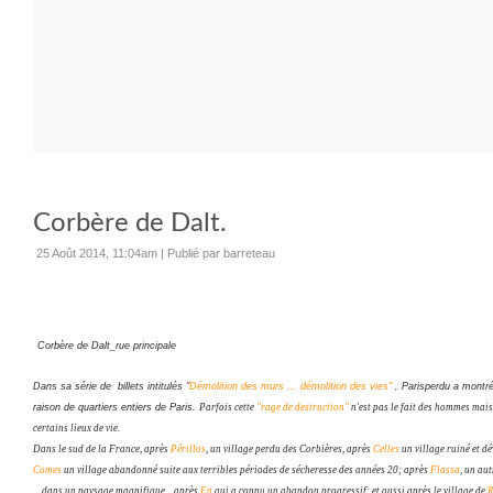
Corbère de Dalt.
25 Août 2014, 11:04am
|
Publié par barreteau
Corbère de Dalt_rue principale
Dans sa série de billets intitulés
"
Démolition des murs ... démolition des vies"
, Parisperdu a montr
raison de quartiers entiers de Paris.
Parfois cette
"rage de destruction"
n'est pas le fait des hommes mais
certains lieux de vie.
Dans le sud de la France, après
Périllos
, un village perdu des Corbières, après
Celles
un village ruiné et d
Comes
un village abandonné suite aux terribles périodes de sécheresse des années 20; après
Flassa
, un au
... dans un paysage magnifique... après
En
qui a connu un abandon progressif; et aussi après le village de
R