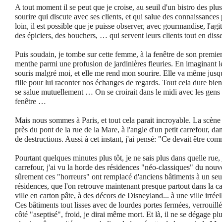
A tout moment il se peut que je croise, au seuil d'un bistro des plus
sourire qui discute avec ses clients, et qui salue des connaissances
loin, il est possible que je puisse observer, avec gourmandise, l'ag
des épiciers, des bouchers, … qui servent leurs clients tout en diss
Puis soudain, je tombe sur cette femme, à la fenêtre de son premier 
menthe parmi une profusion de jardinières fleuries. En imaginant l
souris malgré moi, et elle me rend mon sourire. Elle va même jusq
fille pour lui raconter nos échanges de regards. Tout cela dure bien
se salue mutuellement … On se croirait dans le midi avec les gens q
fenêtre …
Mais nous sommes à Paris, et tout cela parait incroyable. La scène s
près du pont de la rue de la Mare, à l'angle d'un petit carrefour, d
de destructions. Aussi à cet instant, j'ai pensé: "Ce devait être com
Pourtant quelques minutes plus tôt, je ne sais plus dans quelle rue, 
carrefour, j'ai vu la horde des résidences "néo-classiques" du no
sûrement ces "horreurs" ont remplacé d'anciens bâtiments à un seu
résidences, que l'on retrouve maintenant presque partout dans la ca
ville en carton pâte, à des décors de Disneyland... à une ville irrée
Ces bâtiments tout lisses avec de lourdes portes fermées, verrouillé
côté "aseptisé", froid, je dirai même mort. Et là, il ne se dégage pl