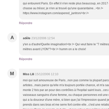
qui entourent Paris. En effet il n'en reste plus beaucoup, en 2017
chasse au trésor, je n'en ai trouvé qu'une quarantaine...<br />
https://www.instagram.com/aspered_jantron/<br />
Répondre
A
adèle
23/12/2006 12:54
y'en a d'autre!Quelle imagination!<br /> Qui veut faire le "7 mèt
mètres avant LYON"?<br /> humm on a le choix!
Répondre
M
Miss Lili
15/12/2006 12:10
moi qui suit amoureuse de Paris...non pas comme la plupart parce
artistes...mais parce qu'elle m'a toujours portée chance, et m'a sauv
monte 2 fois par an pour des contrôles à l'hopital saint louis...c
vaisseaus sanguins d'une femme, ou chaque personnes est une 
qui a la douceur d'une mère, si bien que j'ai l'impression quand j
prends dans ses bras et me serre fort contre elle...c'est une relati