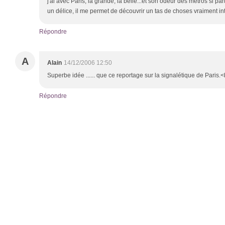
j'ai avec Paris, la grande, la belle...et son odeur des métros si par
un délice, il me permet de découvrir un tas de choses vraiment i
Répondre
A
Alain
14/12/2006 12:50
Superbe idée ...... que ce reportage sur la signalétique de Paris.<
Répondre