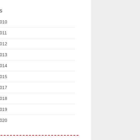
s
010
011
012
013
014
015
017
018
019
020