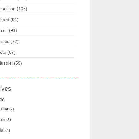
molition
(105)
gard
(91)
bain
(91)
tistes
(72)
oto
(67)
dustriel
(59)
ives
26
uillet
(2)
uin
(3)
ai
(4)