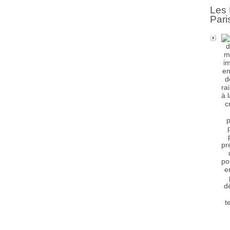
Les 
Pari