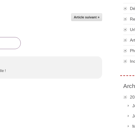
Dé
Article suivant »
Re
Ur
Ar
Ph
In
le !
Arch
20
J
J
M