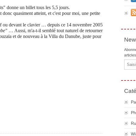
s" donne un billet tous les 5,5 jours.
st donc quasiment atteint, et c'est pour moi, une petite
tif ou devant le clavier … depuis ce 14 novembre 2005
ube"
… Aussi, m'a-t-il semblé tout naturel de retourner
Mouzaïa et de nouveau à la Villa du Danube, juste pour
News
Abonne
article
Email
Caté
Pa
Ph
R
Wi