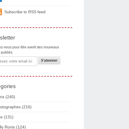
Subscribe to RSS feed
letter
z-vous pour être averti des nouveaux
s publiés.
gories
ris
(240)
otographes
(216)
ue
(131)
lly Ronis
(124)