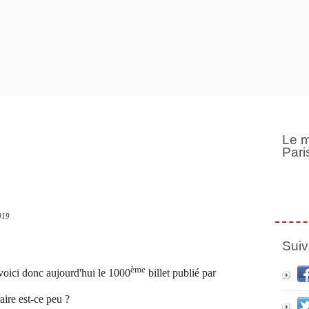
Le m
Pari
019
Suiv
ème
voici donc aujourd'hui le 1000
billet publié par
aire est-ce peu ?