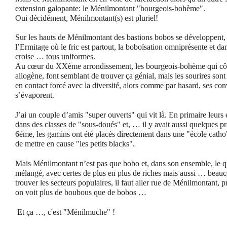
extension galopante: le Ménilmontant "bourgeois-bohème".
Oui décidément, Ménilmontant(s) est pluriel!
Sur les hauts de Ménilmontant des bastions bobos se développent,
l’Ermitage où le fric est partout, la boboïsation omniprésente et dans
croise … tous uniformes.
Au cœur du XXème arrondissement, les bourgeois-bohème qui côt
allogène, font semblant de trouver ça génial, mais les sourires sont
en contact forcé avec la diversité, alors comme par hasard, ses co
s’évaporent.
J’ai un couple d’amis "super ouverts" qui vit là. En primaire leurs
dans des classes de "sous-doués" et, … il y avait aussi quelques 
6ème, les gamins ont été placés directement dans une "école catho",
de mettre en cause "les petits blacks".
Mais Ménilmontant n’est pas que bobo et, dans son ensemble, le qua
mélangé, avec certes de plus en plus de riches mais aussi … beau
trouver les secteurs populaires, il faut aller rue de Ménilmontant, 
on voit plus de boubous que de bobos …
Et ça …, c'est "Ménilmuche" !