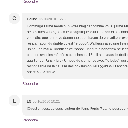
Répondre
C
Celine
13/10/2010 15:25
DommageJ'aime beaucoup votre blog car comme vous, j'aime Men
petites rues vertes, ses vues magnifiques sur l'horizon et ses habi
vous dire que je trouve dommage que chacun de vos articles ev
reincarnation du diable qu'est "le bobo". D'ailleurs avec une liste
un peu de mal a l'identifier, ce "bobo". <br /> "Le bobo" n'a peut-e
courses avec les mémés a caniches du 16e, il a lui aussi le droit 
quartier de Paris !<br /> Un peu de clemence avec "le bobo", qui e
responsable de la hausse des prix immobiliers ;-)<br /> Et encore 
<br /> <br /> <br />
Répondre
L
LG
06/10/2010 10:21
!Question, cest-ce vous l'auteur de Paris Perdu ? car je possède le
Répondre