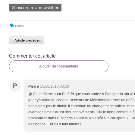
S'inscrire à la newsletter
Bobos
« Article précédent
Commenter cet article
Ajouter un commentaire
P
Pierre
15/10/2010 08:26
@ CelineMerci pour l'intérêt que vous portez à Parisperdu.<br />
gentryfication de certains secteurs de Ménilmontant sont un phén
bobo n'est pas le diable il contribue au changement radical de c
avantages mais aussi des inconvénients. Oui le bobo contribue à l
l'immobilier dans l'Est parisien.<br /> A bientôt sur Parisperdu ...
des bobos ... et c'est tant mieux !