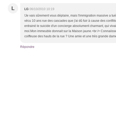
L
LG
06/10/2010 10:19
!Je vais sûrement vous déplaire, mais l'immigration massive a tué 
vécu 10 ans rue des cascades que j'ai dû fuir à cause des confli
entrainé le suicide d'un concierge absolument charmant, qui viva
moi.Mon immeuble donnait sur la Maison jaune.<br /> Connaiisse
coiffeuse des hauts de la rue ? Une amie et une très grande dam
Répondre