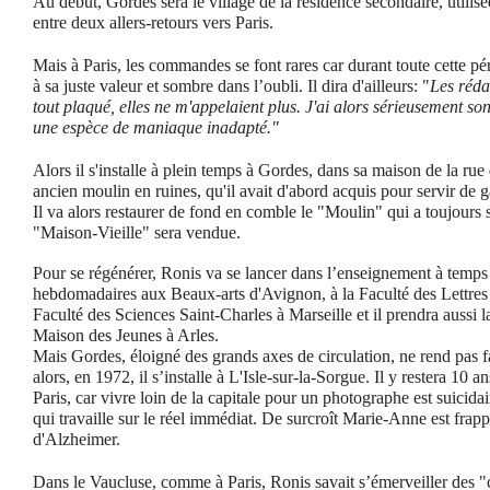
Au début, Gordes sera le village de la résidence secondaire, utilisé
entre deux allers-retours vers Paris.
Mais à Paris, les commandes se font rares car durant toute cette p
à sa juste valeur et sombre dans l’oubli. Il dira d'ailleurs: "
Les réda
tout plaqué, elles ne m'appelaient plus. J'ai alors sérieusement song
une espèce de maniaque inadapté."
Alors il s'installe à plein temps à Gordes, dans sa maison de la ru
ancien moulin en ruines, qu'il avait d'abord acquis pour servir de 
Il va alors restaurer de fond en comble le "Moulin" qui a toujours 
"Maison-Vieille" sera vendue.
Pour se régénérer, Ronis va se lancer dans l’enseignement à temps 
hebdomadaires aux Beaux-arts d'Avignon, à la Faculté des Lettres
Faculté des Sciences Saint-Charles à Marseille et il prendra aussi la
Maison des Jeunes à Arles.
Mais Gordes, éloigné des grands axes de circulation, ne rend pas f
alors, en 1972, il s’installe à L'Isle-sur-la-Sorgue. Il y restera 10 a
Paris, car vivre loin de la capitale pour un photographe est suicida
qui travaille sur le réel immédiat. De surcroît Marie-Anne est frap
d'Alzheimer.
Dans le Vaucluse, comme à Paris, Ronis savait s’émerveiller des 