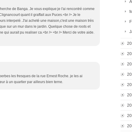
A
cherche de Banga. Je vous explique:je l'ai rencontré comme
M
ignancourt quant il graffait aux Puces.<br /> Je le
ours interpelé. J'ai acheté une maison,c'est une maison très
F
resque sur un mur dans le jardin. Quelque chose de roots et
J
qui aurait pu realiser ca.<br /> <br /> Merci de votre aide.
20
20
20
20
erbes les fresques de la rue Ernest Roche. je les ai
ur à un quartier par ailleurs bien terne.
20
20
20
20
20