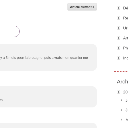
Article suivant »
Dé
Re
Ur
Ar
Ph
 y a 3 mois pour la bretagne. puis c vrais mon quartier me
In
Arch
20
es
J
J
M