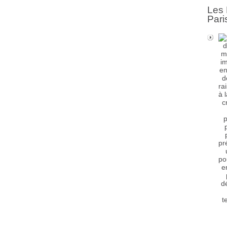
Les 
Pari