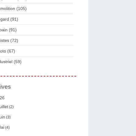
molition
(105)
gard
(91)
bain
(91)
tistes
(72)
oto
(67)
dustriel
(59)
ives
26
uillet
(2)
uin
(3)
ai
(4)