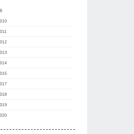
s
010
011
012
013
014
015
017
018
019
020