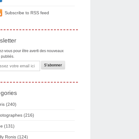
Subscribe to RSS feed
letter
z-vous pour être averti des nouveaux
s publiés.
gories
ris
(240)
otographes
(216)
ue
(131)
lly Ronis
(124)