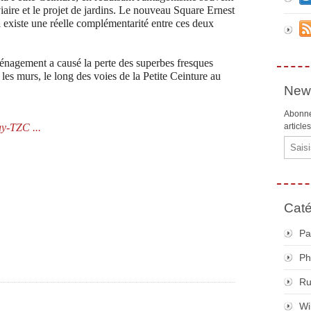
iaire et le projet de jardins.
Le nouveau Square Ernest
l existe une réelle complémentarité entre ces deux
ménagement a causé la perte des superbes fresques
 les murs, le long des voies de la Petite Ceinture
au
News
Abonne
ay-TZC ...
article
Email
Caté
Pa
Ph
R
Wi