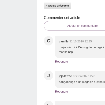
« Article précédent
Commenter cet article
Ajouter un commentaire
C
camille
31/10/2010 22:35
ruej'ai vécu ici 15ans g déménagé il
manke bcp.
Répondre
J
jojo lafrite
18/08/2007 11:28
bangabanga a un magasin aux hall
Répondre