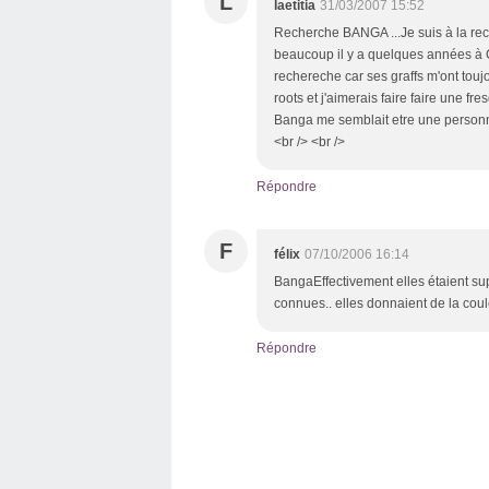
L
laetitia
31/03/2007 15:52
Recherche BANGA ...Je suis à la re
beaucoup il y a quelques années à Cl
rechereche car ses graffs m'ont touj
roots et j'aimerais faire faire une f
Banga me semblait etre une personne 
<br /> <br />
Répondre
F
félix
07/10/2006 16:14
BangaEffectivement elles étaient sup
connues.. elles donnaient de la coule
Répondre