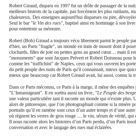
Robert Giraud, disparu en 1997 fut un drôle de passager de la nuit
meilleurs bistrots de la capitale, pas forcément les plus rutilants, m
chaleureux. Des enseignes aujourd'hui disparues ou pire, dévoyée
Seul le bar
"le Vin des rues",
baptisé ainsi en hommage à son livre 
pour entretenir sa mémoire.
Robert (Bob) Giraud a toujours vécu librement parmi le peuple paris
d'hier, un Paris "fragile", un monde en train de mourir dont il pour
clochards, filles de joie ou petites gens au grand cœur… mais il entr
"monuments" que sont Jacques Prévert et Robert Doisneau pour les
comme les "traffichini" de Naples, ceux qui vous ouvrent les portes.
du petit peuple des nuits de Paris qu'il connaissait, mieux que qui
mieux que beaucoup car Robert Giraud avait, lui aussi, connu la m
Dans ce Paris méconnu, ce Paris à la marge, il mène des enquêtes
"L’Intransigeant". Il en sortira aussi un livre,
"Le Peuple des berge
une valeur particulière tant il raconte un monde qui n'existe plus.
alors de pittoresque, que l’on photographiait comme si la misère po
portraits qu’il en ramène sont ceux d’un autre temps et d’une autre 
où règnent les verres de gros rouge … le vin, sérum de vérité, qui 
Il nous raconte alors les histoires d’un Paris perdu, d’un Paris inso
conversation et avec le langage des rues mal éclairées.