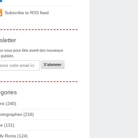
Subscribe to RSS feed
letter
z-vous pour être averti des nouveaux
s publiés.
gories
ris
(240)
otographes
(216)
ue
(131)
lly Ronis
(124)