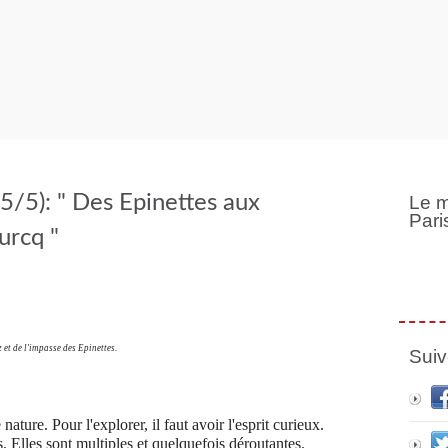
(5/5): " Des Epinettes aux
Le m
Pari
urcq "
 et de l'impasse des Epinettes.
Suiv
nature. Pour l'explorer, il faut avoir l'esprit curieux.
. Elles sont multiples et quelquefois déroutantes.