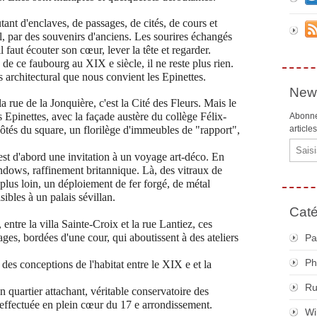
tant d'enclaves, de passages, de cités, de cours et
l, par des souvenirs d'anciens. Les sourires échangés
il faut écouter son cœur, lever la tête et regarder.
 de ce faubourg au XIX e siècle, il ne reste plus rien.
s architectural que nous convient les Epinettes.
News
a rue de la Jonquière, c'est la Cité des Fleurs. Mais le
s Epinettes, avec la façade austère du collège Félix-
Abonne
 côtés du square, un florilège d'immeubles de "rapport",
article
Email
est d'abord une invitation à un voyage art-déco. En
ndows, raffinement britannique. Là, des vitraux de
plus loin, un déploiement de fer forgé, de métal
sibles à un palais sévillan.
Caté
 entre la villa Sainte-Croix et la rue Lantiez, ces
ages, bordées d'une cour, qui aboutissent à des ateliers
Pa
Ph
 des conceptions de l'habitat entre le XIX e et la
R
 quartier attachant, véritable conservatoire des
 effectuée en plein cœur du 17 e arrondissement.
Wi