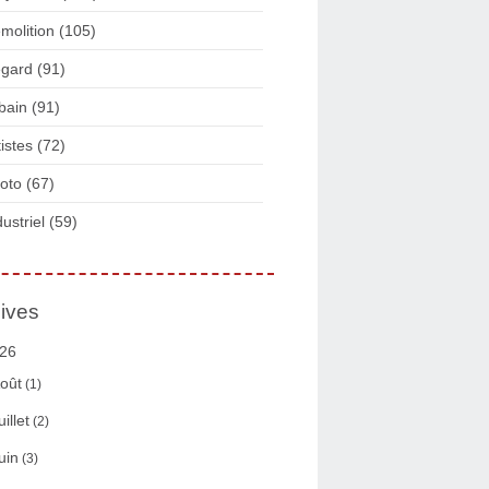
molition
(105)
gard
(91)
bain
(91)
tistes
(72)
oto
(67)
dustriel
(59)
ives
26
oût
(1)
uillet
(2)
uin
(3)