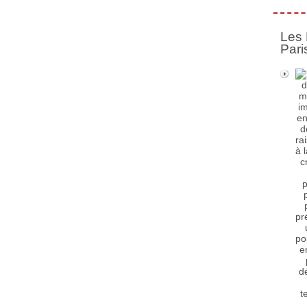
Les 
Pari