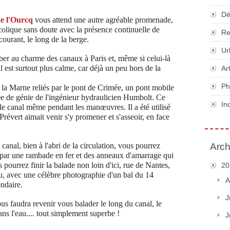
Dé
de l'Ourcq
vous attend une autre agréable promenade,
olique sans doute avec la présence continuelle de
Re
 courant, le long de la berge.
Ur
ber au charme des canaux à Paris et, même si celui-là
l est surtout plus calme, car déjà un peu hors de la
Ar
Ph
de la Marne reliés par le pont de Crimée, un pont mobile
ée de génie de l'ingénieur hydraulicien Humbolt. Ce
In
 le canal même pendant les manœuvres. Il a été utilisé
vert aimait venir s'y promener et s'asseoir, en face
canal, bien à l'abri de la circulation, vous pourrez
Arch
u par une rambade en fer et des anneaux d'amarrage qui
s pourrez finir la balade non loin d'ici, rue de Nantes,
20
, avec une célèbre photographie d'un bal du 14
A
endaire.
J
vous faudra revenir vous balader le long du canal, le
dans l'eau.... tout simplement superbe !
J