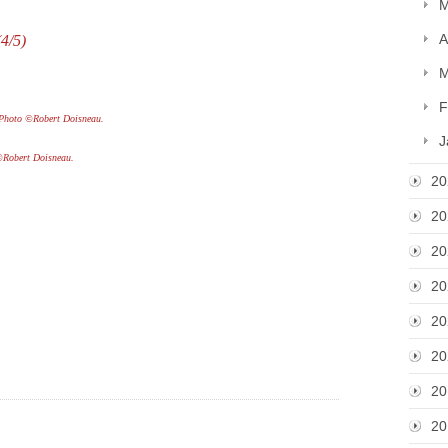
M
A
(4/5)
M
F
hoto ©Robert Doisneau.
J
©Robert D
oisneau
.
20
20
20
20
20
20
20
20