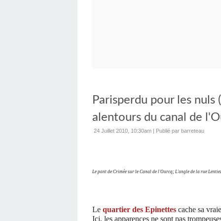
Parisperdu pour les nuls 
alentours du canal de l'O
24 Juillet 2010, 10:30am
|
Publié par barreteau
Le pont de Crimée sur le Canal de l'Ourcq; L'angle de la rue Lentiez
Le
quartier des Epinettes
cache sa vraie 
Ici, les apparences ne sont pas trompeuses