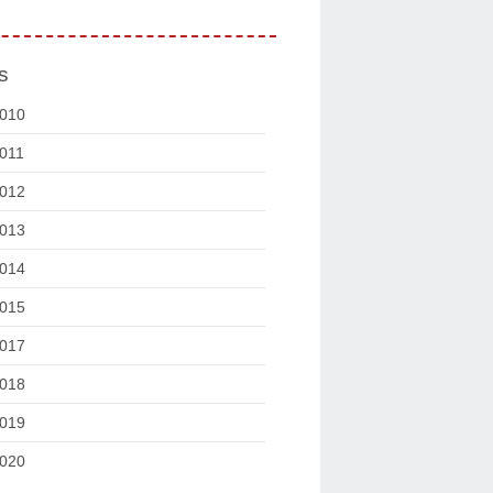
s
010
011
012
013
014
015
017
018
019
020