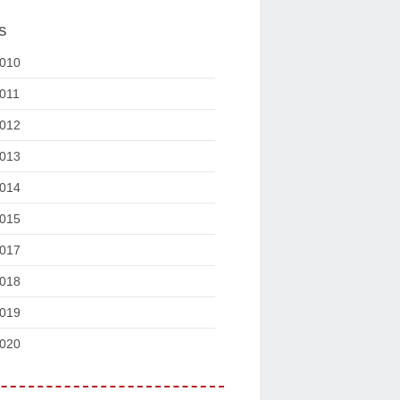
s
010
011
012
013
014
015
017
018
019
020