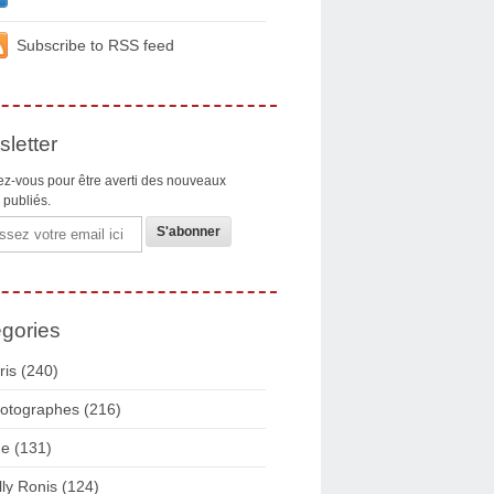
Subscribe to RSS feed
letter
z-vous pour être averti des nouveaux
s publiés.
gories
ris
(240)
otographes
(216)
ue
(131)
lly Ronis
(124)