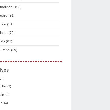
molition
(105)
gard
(91)
bain
(91)
tistes
(72)
oto
(67)
dustriel
(59)
ives
26
uillet
(2)
uin
(3)
ai
(4)