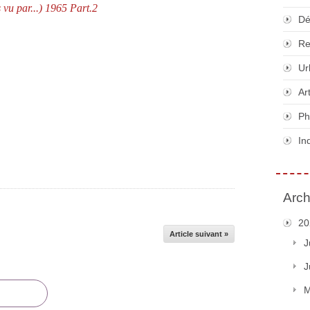
 vu par...) 1965 Part.2
Dé
Re
Ur
Ar
Ph
In
Arch
20
Article suivant »
J
J
M