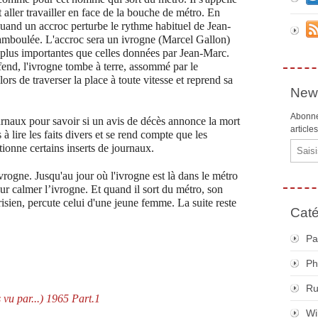
aller travailler en face de la bouche de métro. En
quand un accroc perturbe le rythme habituel de Jean-
hamboulée. L'accroc sera un ivrogne (Marcel Gallon)
 plus importantes que celles données par Jean-Marc.
fend, l'ivrogne tombe à terre, assommé par le
ors de traverser la place à toute vitesse et reprend sa
News
Abonne
ournaux pour savoir si un avis de décès annonce la mort
article
à lire les faits divers et se rend compte que les
Email
onne certains inserts de journaux.
rogne. Jusqu'au jour où l'ivrogne est là dans le métro
ur calmer l’ivrogne. Et quand il sort du métro, son
risien, percute celui d'une jeune femme. La suite reste
Caté
Pa
Ph
R
 vu par...) 1965 Part.1
Wi