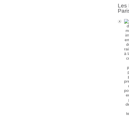
Les 
Pari