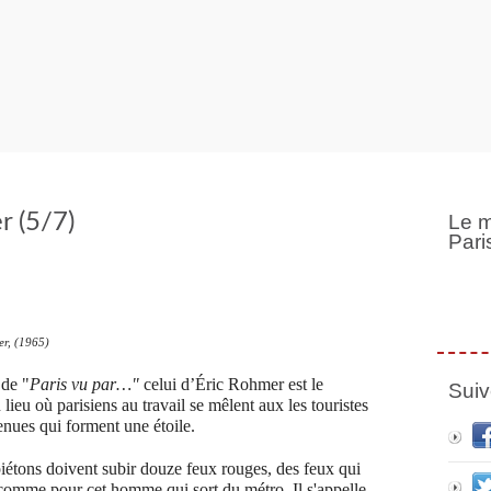
r (5/7)
Le m
Pari
er, (1965)
 de "
Paris vu par…"
celui d’Éric Rohmer est le
Suiv
 lieu où parisiens au travail se mêlent aux les touristes
enues qui forment une étoile.
s piétons doivent subir douze feux rouges, des feux qui
comme pour cet homme qui sort du métro. Il s'appelle