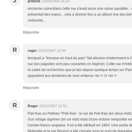
J
jentend
23/04/2008 18:19
ancienne usine!dans cette rue y'avait aussi une usine squattée... 
présentait des expos... cela a donner lieu a un album live des bérur
voilavoila...
Répondre
R
roger
24/11/2007 12:44
kiosqueLe "kiosque en haut du parc" fait allusion évidemment à l
rue (les pagodes sont peu courantes en Algérie). Cette rue m'inté
le cadre de recherches que je fais depuis quelque temps sur Paris
appartient aux territoires de mon enfance.<br /> O.<br />
Répondre
R
Roger
23/11/2007 22:52
Pali-Kao ou Palikao ?Pali-Kao : la rue de Pali-Kao (en deux mots
d'un village algérien (en un mot) mais d'une victoire remportée e
l'armée franco-anglaise. Il lui a été attribué en 1864. Une partie d
Belleville et la rue Bisson) a été classée sous le nom de Napolé