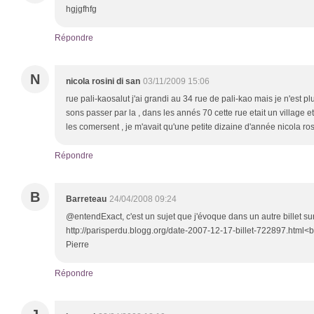
hgjgfhfg
Répondre
N
nicola rosini di san
03/11/2009 15:06
rue pali-kaosalut j'ai grandi au 34 rue de pali-kao mais je n'est pl
sons passer par la , dans les annés 70 cette rue etait un village 
les comersent , je m'avait qu'une petite dizaine d'année nicola ros
Répondre
B
Barreteau
24/04/2008 09:24
@entendExact, c'est un sujet que j'évoque dans un autre billet sur 
http://parisperdu.blogg.org/date-2007-12-17-billet-722897.html<b
Pierre
Répondre