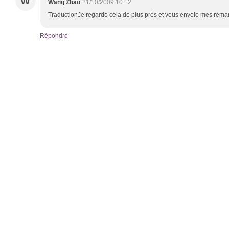
W
Wang Zhao
21/10/2009 10:12
TraductionJe regarde cela de plus près et vous envoie mes rema
Répondre