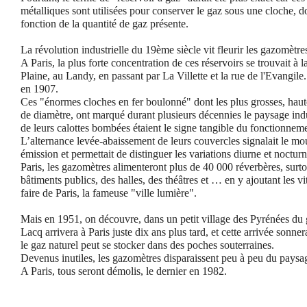
métalliques sont utilisées pour conserver le gaz sous une cloche, d
fonction de la quantité de gaz présente.
La révolution industrielle du 19ème siècle vit fleurir les gazomètre
A Paris, la plus forte concentration de ces réservoirs se trouvait à 
Plaine, au Landy, en passant par La Villette et la rue de l'Evangi
en 1907.
Ces "énormes cloches en fer boulonné" dont les plus grosses, hau
de diamètre, ont marqué durant plusieurs décennies le paysage indu
de leurs calottes bombées étaient le signe tangible du fonctionneme
L’alternance levée-abaissement de leurs couvercles signalait le m
émission et permettait de distinguer les variations diurne et nocturn
Paris, les gazomètres alimenteront plus de 40 000 réverbères, sur
bâtiments publics, des halles, des théâtres et … en y ajoutant les vit
faire de Paris, la fameuse "ville lumière".
Mais en 1951, on découvre, dans un petit village des Pyrénées du
Lacq arrivera à Paris juste dix ans plus tard, et cette arrivée sonne
le gaz naturel peut se stocker dans des poches souterraines.
Devenus inutiles, les gazomètres disparaissent peu à peu du pays
A Paris, tous seront démolis, le dernier en 1982.