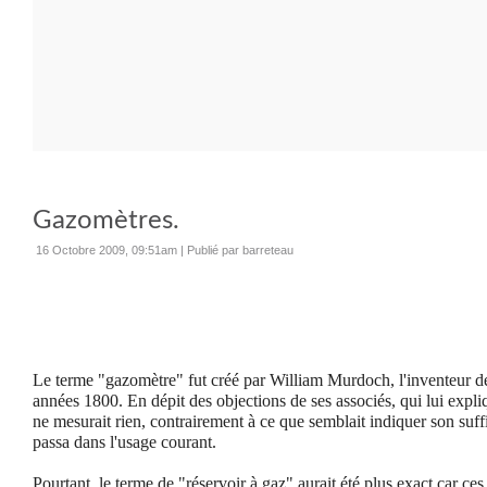
Gazomètres.
16 Octobre 2009, 09:51am
|
Publié par barreteau
Le terme "gazomètre" fut créé par William Murdoch, l'inventeur de 
années 1800. En dépit des objections de ses associés, qui lui expl
ne mesurait rien, contrairement à ce que semblait indiquer son suffi
passa dans l'usage courant.
Pourtant, le terme de "réservoir à gaz" aurait été plus exact car ce