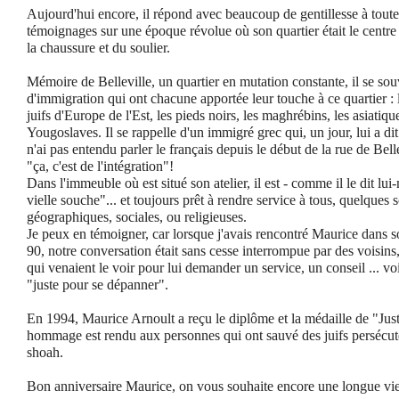
Aujourd'hui encore, il répond avec beaucoup de gentillesse à toutes 
témoignages sur une époque révolue où son quartier était le centre 
la chaussure et du soulier.
Mémoire de Belleville, un quartier en mutation constante, il se so
d'immigration qui ont chacune apportée leur touche à ce quartier : l
juifs d'Europe de l'Est, les pieds noirs, les maghrébins, les asiatiq
Yougoslaves. Il se rappelle d'un immigré grec qui, un jour, lui a dit
n'ai pas entendu parler le français depuis le début de la rue de Bell
"ça, c'est de l'intégration"!
Dans l'immeuble où est situé son atelier, il est - comme il le dit lui
vielle souche"... et toujours prêt à rendre service à tous, quelques s
géographiques, sociales, ou religieuses.
Je peux en témoigner, car lorsque j'avais rencontré Maurice dans so
90, notre conversation était sans cesse interrompue par des voisins
qui venaient le voir pour lui demander un service, un conseil ... v
"juste pour se dépanner".
En 1994, Maurice Arnoult a reçu le diplôme et la médaille de "Just
hommage est rendu aux personnes qui ont sauvé des juifs persécuté
shoah.
Bon anniversaire Maurice, on vous souhaite encore une longue vie, 