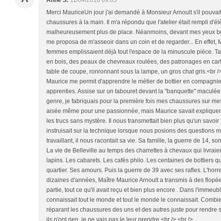
Anne S.
11/04/2010 09:05
Merci MauriceUn jour j'ai demandé à Monsieur Arnoult s'il pouvai
chaussures à la main. Il m'a répondu que l'atelier était rempli d'élè
malheureusement plus de place. Néanmoins, devant mes yeux brill
me proposa de m'asseoir dans un coin et de regarder... En effet,
femmes emplissaient déjà tout l'espace de la minuscule pièce. Ta
en bois, des peaux de chevreaux roulées, des patronages en carto
table de coupe, ronronnant sous la lampe, un gros chat gris.<br /
Maurice me permit d'apprendre le métier de bottier en compagnie
apprenties. Assise sur un tabouret devant la "banquette" maculée d
genre, je fabriquais pour la première fois mes chaussures sur mes
aisée même pour une passionnée, mais Maurice savait expliquer l
les trucs sans mystère. Il nous transmettait bien plus qu'un savoir 
instruisait sur la technique lorsque nous posions des questions ma
travaillant, il nous racontait sa vie. Sa famille, la guerre de 14, s
La vie de Belleville au temps des charrettes à chevaux qui livraient
lapins. Les cabarets. Les cafés philo. Les centaines de bottiers q
quartier. Ses amours. Puis la guerre de 39 avec ses rafles. L'horr
dizaines d'années, Maître Maurice Arnoult a transmis à des flopées
partie, tout ce qu'il avait reçu et bien plus encore . Dans l'immeubl
connaissait tout le monde et tout le monde le connaissait. Combien 
réparant les chaussures des uns et des autres juste pour rendre ser
ils n'ont rien, je ne vais pas le leur prendre.<br /> <br />