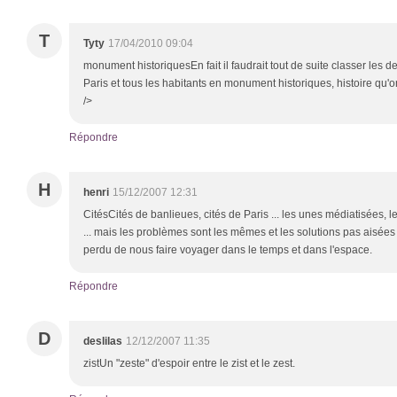
T
Tyty
17/04/2010 09:04
monument historiquesEn fait il faudrait tout de suite classer les d
Paris et tous les habitants en monument historiques, histoire qu'o
/>
Répondre
H
henri
15/12/2007 12:31
CitésCités de banlieues, cités de Paris ... les unes médiatisées, 
... mais les problèmes sont les mêmes et les solutions pas aisées 
perdu de nous faire voyager dans le temps et dans l'espace.
Répondre
D
deslilas
12/12/2007 11:35
zistUn "zeste" d'espoir entre le zist et le zest.