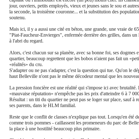
jour, ouvriers, petits employés, vieux et jeunes sans le sou et autres 
la seconde, la troisième couronne... et la substitution des populati
soutenu.
Mais ici, il y a aussi une cité en béton, une grande, une vraie d
"Piat-Faucheur-Envierges", enfermée derrière des grilles, dans un 
à l'abri du regard.
Alors, c'est chacun sur sa planète, avec sa bonne foi, ses dogmes e
quartier, beaucoup regrettent que les bobos n'aient pas fait un «peti
«réalités» du cru.
S'adapter ou ne pas s'adapter, c'est la question qui tue. Qu'on le d
haut Belleville n'ont pas le même décodeur mental que les nouveau
La pression foncière est une réalité qui s'impose ici avec brutalité
«mauvaise réputation» n'empêche pas les prix d'atteindre 6 à 7 000
Résultat : un titi du quartier ne peut pas se loger sur place, sauf à r
ses parents, dans le HLM familial.
Reste que le conflit de classes n'explique pas tout. Lorsqu'en été 
comme trois pommes - caillassent les promeneurs du parc de Bellev
la place à une hostilité beaucoup plus primaire.