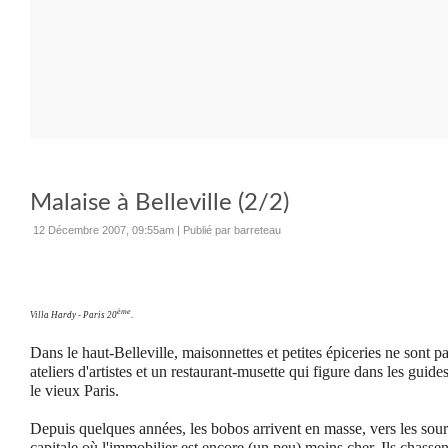
Malaise à Belleville (2/2)
12 Décembre 2007, 09:55am
|
Publié par barreteau
ème
Villa Hardy - Paris 20
.
Dans le haut-Belleville, maisonnettes et petites épiceries ne sont pas
ateliers d'artistes et un restaurant-musette qui figure dans les guides 
le vieux Paris.
Depuis quelques années, les bobos arrivent en masse, vers les sourc
capitale où
l'immobilier est encore (un peu) moins cher. Ils chasse