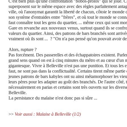
C'est bien plus qu'une confrontation "bobos-prolos" qui se joue. 
superposent sur le même espace avec des règles parfaitement antag
ville, où l'anonymat garantit la liberté de chacun, côtoie le monde 
son système d'entraides entre "frères", et où tout le monde se connaî
faut connaître tout les gens du quartier, ... même ceux qui sont mort
Gare en revanche aux nouveaux venus, surtout quand ils se confro
valeurs du quartier. Ainsi, des patrons de bars branchés sont arrivés 
vraiment où ils sont ... ? "On n'a pas pensé qu'on pouvait avoir de
Alors, rupture ?
Pas forcément. Des passerelles et des échappatoires existent. Parler
grand sens quand on est à cinq minutes du métro et au cœur d'un 
gigantesque. Vivre à Belleville n'est pas une punition. Et tous les en
faut, ne sont pas dans la conflictualité. Certains tirent même parti
jeunes patrons de bars kabyles ont su ainsi métamorphoser les vie
leurs pères pour les adapter au goût des branchés. De l'autre côté, 
nécessairement en parias et certains sont très ouverts sur les div
Belleville.
La persistance du malaise n'est donc pas si sûre ...
>>
Voir aussi : Malaise à Belleville (1/2)