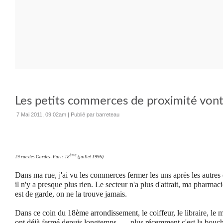
Les petits commerces de proximité vont-i
7 Mai 2011, 09:02am
|
Publié par barreteau
ème
19 rue des Gardes- Paris 18
(juillet 1996)
Dans ma rue, j'ai vu les commerces fermer les uns après les autres e
il n'y a presque plus rien. Le secteur n'a plus d'attrait, ma pharmac
est de garde, on ne la trouve jamais.
Dans ce coin du 18ème arrondissement, le coiffeur, le libraire, le m
ont déjà fermé depuis longtemps, … plus récemment c'est la boucher