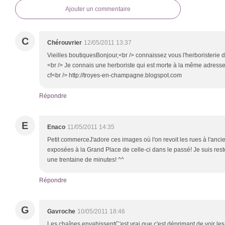
Ajouter un commentaire
C
Chérouvrier
12/05/2011 13:37
Vieilles boutiquesBonjour,<br /> connaissez vous l'herboristeri
<br /> Je connais une herboriste qui est morte à la même adress
cf<br /> http://troyes-en-champagne.blogspot.com
Répondre
E
Enaco
11/05/2011 14:35
Petit commerceJ'adore ces images où l'on revoit les rues à l'ancienn
exposées à la Grand Place de celle-ci dans le passé! Je suis res
une trentaine de minutes! ^^
Répondre
G
Gavroche
10/05/2011 18:46
Les chaînes envahissentC'est vrai que c'est déprimant de voir le