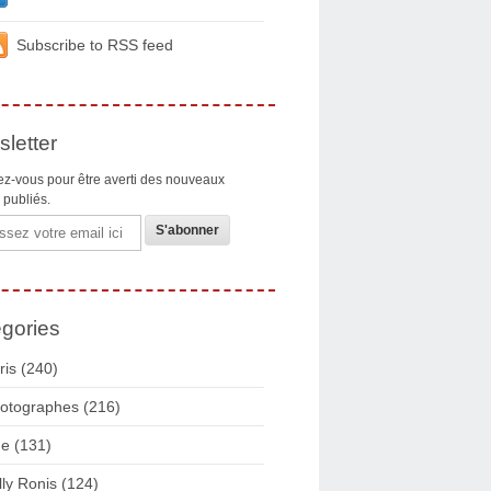
Subscribe to RSS feed
letter
z-vous pour être averti des nouveaux
s publiés.
gories
ris
(240)
otographes
(216)
ue
(131)
lly Ronis
(124)