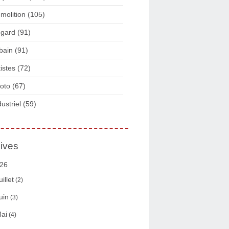
molition
(105)
gard
(91)
bain
(91)
tistes
(72)
oto
(67)
dustriel
(59)
ives
26
uillet
(2)
uin
(3)
ai
(4)