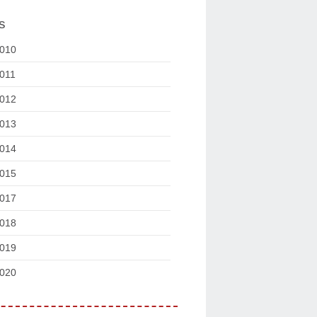
s
010
011
012
013
014
015
017
018
019
020