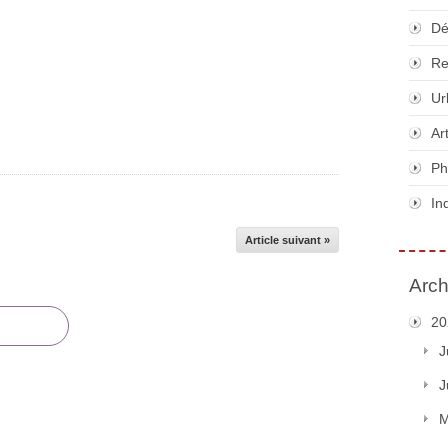
Dé
Re
Ur
Ar
Ph
In
Article suivant »
Arch
20
J
J
M