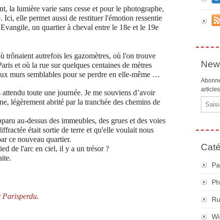
 la lumière varie sans cesse et pour le photographe,
 Ici, elle permet aussi de restituer l'émotion ressentie
l'Evangile, un quartier à cheval entre le 18e et le 19e
où trônaient autrefois les gazomètres, où l'on trouve
News
Paris et où la rue sur quelques centaines de mètres
deux murs semblables pour se perdre en elle-même …
Abonne
article
s attendu toute une journée.
Je me souviens d’avoir
Email
ine, légèrement abrité par la tranchée des chemins de
 apparu au-dessus des immeubles, des grues et des voies
ffractée était sortie de terre et qu'elle voulait nous
 par ce nouveau quartier.
Caté
d de l'arc en ciel, il y a un trésor ?
ite.
Pa
Ph
r Parisperdu.
R
Wi