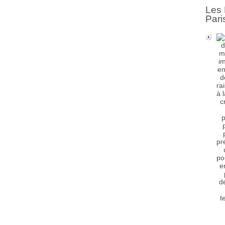
Les 
Pari