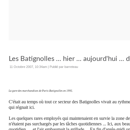
Les Batignolles ... hier ... aujourd'hui ... 
11 Octobre 2007, 10:34am
|
Publié par barreteau
La gare des marchandises de Paris-Batignolles en 1995.
C'était au temps où tout ce secteur des Batignolles vivait au rythme 
qui régnait ici.
Les quelques rares employés qui maintenaient en survie la zone de
n'étaient pas surchargés par les tâches quotidiennes ...
Ici, aux beau
quotidien, ... et l'air embaumait la grillade ... En fin d'après-midi o