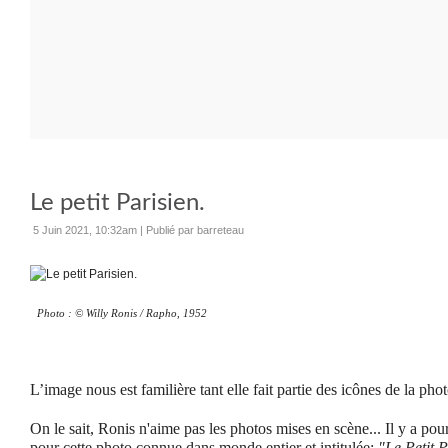
Le petit Parisien.
5 Juin 2021, 10:32am
|
Publié par barreteau
Photo : © Willy Ronis / Rapho, 1952
L’image nous est familière tant elle fait partie des icônes de la pho
On le sait, Ronis n'aime pas les photos mises en scène... Il y a pou
pour cette photo connue dans monde entier et intitulée:
"Le Petit P